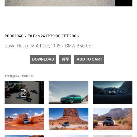
P0002940
·
Fri Feb 24 17:39:00 CET 2006
David Hockney, Art Car, 1995 - BMW 850 CSi
DOWNLOAD
共享
ADD TO CART
文化参与
·
Art Car