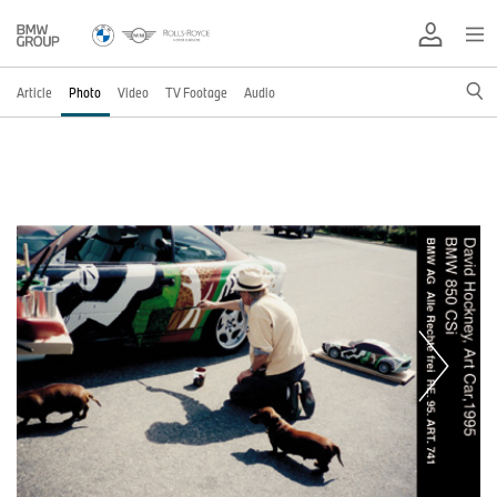
Article
Photo
Video
TV Footage
Audio