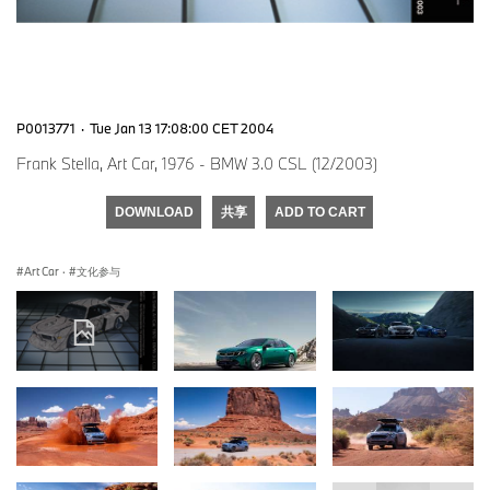
P0013771
·
Tue Jan 13 17:08:00 CET 2004
Frank Stella, Art Car, 1976 - BMW 3.0 CSL (12/2003)
DOWNLOAD
共享
ADD TO CART
Art Car
·
文化参与