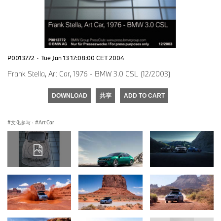
P0013772
·
Tue Jan 13 17:08:00 CET 2004
Frank Stella, Art Car, 1976 - BMW 3.0 CSL (12/2003)
DOWNLOAD
共享
ADD TO CART
文化参与
·
Art Car