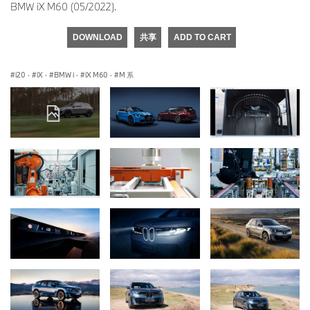
BMW iX M60 (05/2022).
DOWNLOAD
共享
ADD TO CART
i20
·
iX
·
BMW i
·
iX M60
·
M 系