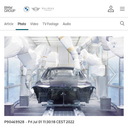
Article
Photo
Video
TV Footage
Audio
P90469928
·
Fri Jul 01 11:30:18 CEST 2022