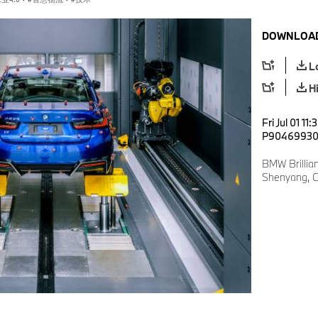
DOWNLOAD
L
H
Fri Jul 01 11
P9046993
BMW Brillia
Shenyang, Ch