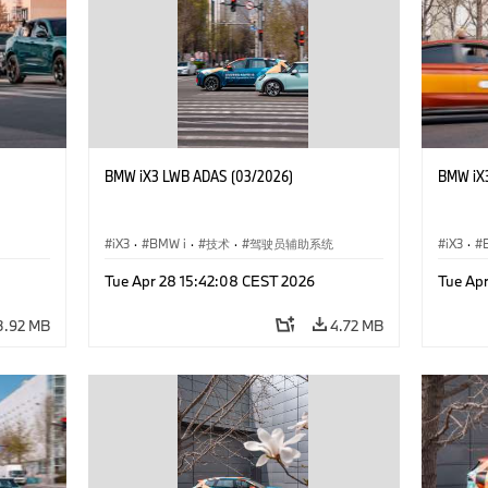
BMW iX3 LWB ADAS (03/2026)
BMW iX
iX3
·
BMW i
·
技术
·
驾驶员辅助系统
iX3
·
Tue Apr 28 15:42:08 CEST 2026
Tue Ap
3.92 MB
4.72 MB