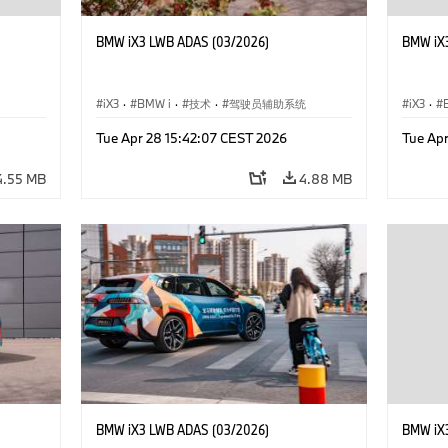
BMW iX3 LWB ADAS (03/2026)
BMW iX
iX3
·
BMW i
·
技术
·
驾驶员辅助系统
iX3
·
Tue Apr 28 15:42:07 CEST 2026
Tue Ap
4.55 MB
4.88 MB
BMW iX3 LWB ADAS (03/2026)
BMW iX