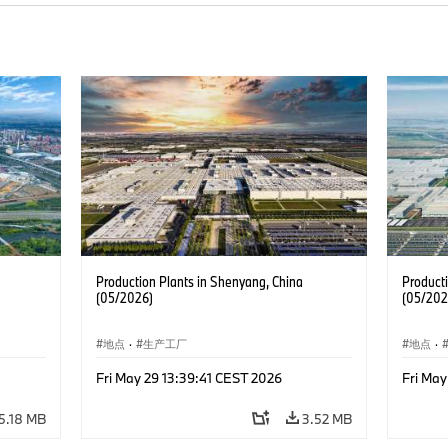
Production Plants in Shenyang, China
Product
(05/2026)
(05/202
地点
·
生产工厂
地点
·
Fri May 29 13:39:41 CEST 2026
Fri May
5.18 MB
3.52 MB