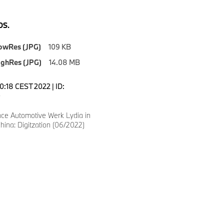
S.
owRes (JPG)
109 KB
ighRes (JPG)
14.08 MB
:30:18 CEST 2022 | ID:
0
nce Automotive Werk Lydia in
ina: Digitzation (06/2022)