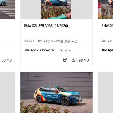
BMW iX3 LWB ADAS (03/2026)
BMW iX
iX3
·
BMW i
·
技术
·
驾驶员辅助系统
iX3
·
Tue Apr 28 15:42:07 CEST 2026
Tue Ap
4.05 MB
4.98 MB