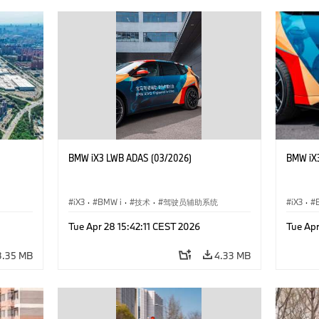
BMW iX3 LWB ADAS (03/2026)
BMW iX
iX3
·
BMW i
·
技术
·
驾驶员辅助系统
iX3
·
Tue Apr 28 15:42:11 CEST 2026
Tue Apr
3.35 MB
4.33 MB