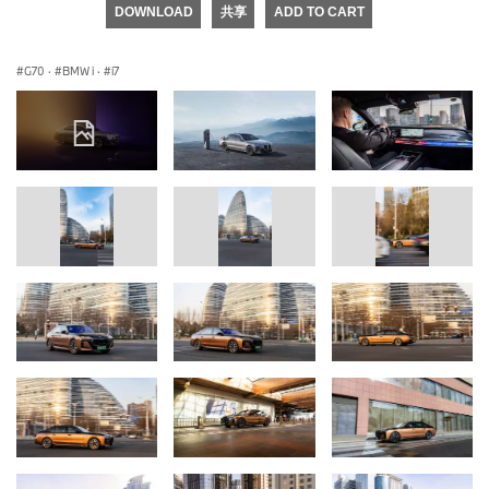
DOWNLOAD
共享
ADD TO CART
G70
·
BMW i
·
i7