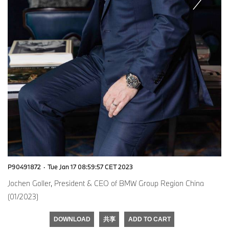
P90491872
·
Tue Jan 17 08:59:57 CET 2023
Jochen Goller, President & CEO of BMW Group Region China
(01/2023)
DOWNLOAD
共享
ADD TO CART