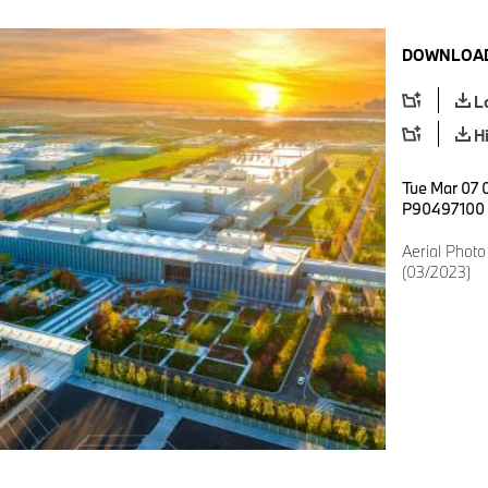
DOWNLOAD
L
H
Tue Mar 07 
P90497100
Aerial Photo 
(03/2023)