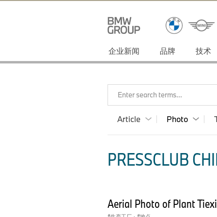
企业新闻
品牌
技术
Enter search terms...
Article
Photo
PRESSCLUB CHI
Aerial Photo of Plant Tiex
生产工厂
·
地点