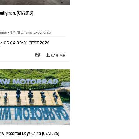
untryman. (01/2013)
yman
·
MINI Driving Experience
g 05 04:00:01 CEST 2026
5.18 MB
W Motorrad Days China (07/2026)