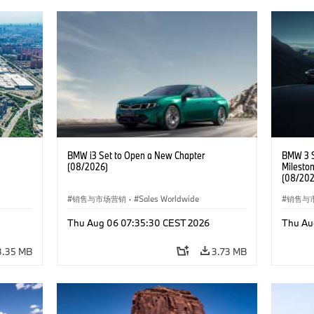
BMW i3 Set to Open a New Chapter
BMW 3 S
(08/2026)
Mileston
(08/202
销售与市场营销
·
Sales Worldwide
销售与
Thu Aug 06 07:35:30 CEST 2026
Thu Au
3.35 MB
3.73 MB