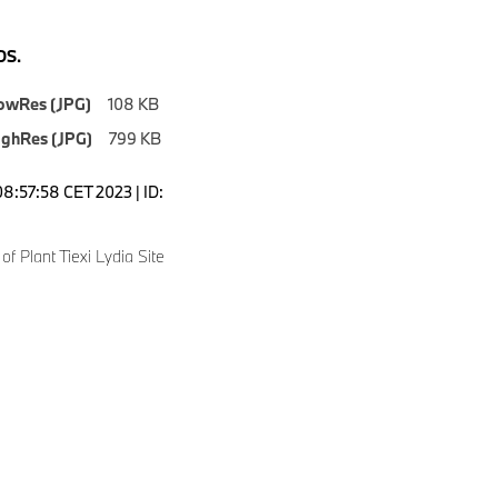
S.
owRes (JPG)
108 KB
ighRes (JPG)
799 KB
08:57:58 CET 2023 | ID:
of Plant Tiexi Lydia Site