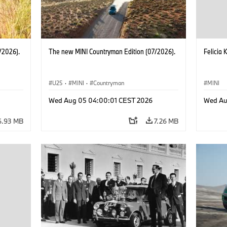
/2026).
The new MINI Countryman Edition (07/2026).
Felicia 
U25
·
MINI
·
Countryman
MINI
Wed Aug 05 04:00:01 CEST 2026
Wed Au
6.93 MB
7.26 MB