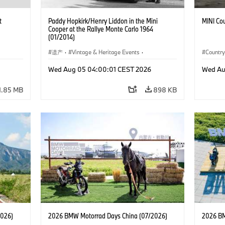
t
Paddy Hopkirk/Henry Liddon in the Mini
MINI Co
Cooper at the Rallye Monte Carlo 1964
(01/2014)
遗产
·
Vintage & Heritage Events
·
Countr
MINI品牌历史
Wed Aug 05 04:00:01 CEST 2026
Wed Au
1.85 MB
898 KB
2026)
2026 BMW Motorrad Days China (07/2026)
2026 BM