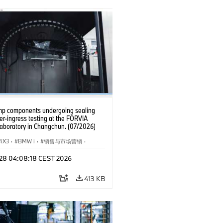
p components undergoing sealing
r-ingress testing at the FORVIA
aboratory in Changchun. (07/2026)
iX3
·
BMW i
·
销售与市场营销
·
闻
l 28 04:08:18 CEST 2026
413 KB