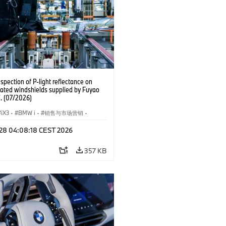
pection of P-light reflectance on
ated windshields supplied by Fuyao
. (07/2026)
iX3
·
BMW i
·
销售与市场营销
·
闻
l 28 04:08:18 CEST 2026
357 KB