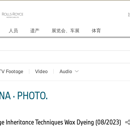
人员
遗产
展览会、车展
体育
TV Footage
Video
Audio
NA · PHOTO.
age Inheritance Techniques Wax Dyeing (08/2023)