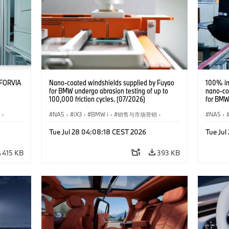
t FORVIA
Nano-coated windshields supplied by Fuyao
100% ins
for BMW undergo abrasion testing of up to
nano-co
100,000 friction cycles. (07/2026)
for BMW
·
NA5
·
iX3
·
BMW i
·
销售与市场营销
·
NA5
·
企业新闻
企业新
Tue Jul 28 04:08:18 CEST 2026
Tue Ju
415 KB
393 KB