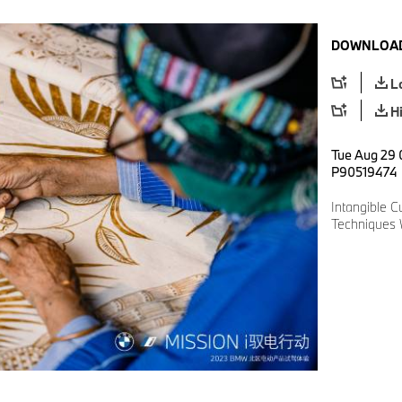
DOWNLOAD
L
H
Tue Aug 29 
P90519474
Intangible C
Techniques 