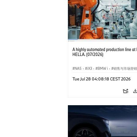
A highly automated production line a
HELLA. (07/2026)
NA5
·
iX3
·
BMW i
·
销售与市场营销
企业新闻
Tue Jul 28 04:08:18 CEST 2026