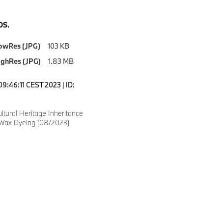
S.
owRes (JPG)
103 KB
ighRes (JPG)
1.83 MB
09:46:11 CEST 2023 | ID:
ultural Heritage Inheritance
Wax Dyeing (08/2023)