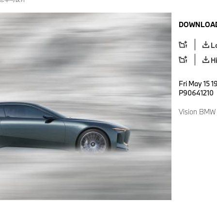
DOWNLOAD
L
H
Fri May 15 1
P90641210
Vision BMW