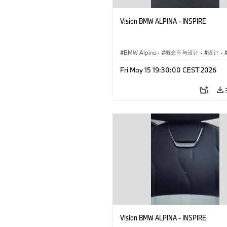
Vision BMW ALPINA - INSPIRE
BMW Alpina
·
概念车与设计
·
设计
·
企业新闻
·
活动
Fri May 15 19:30:00 CEST 2026
Vision BMW ALPINA - INSPIRE