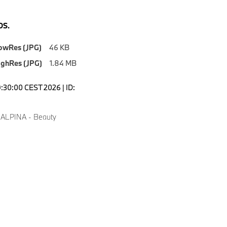
S.
owRes (JPG)
46 KB
ighRes (JPG)
1.84 MB
9:30:00 CEST 2026 | ID:
 ALPINA - Beauty