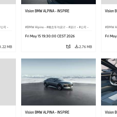
Vision BMW ALPINA - INSPIRE
Vision 
公司
·
BMW Alpina
·
概念车与设计
·
设计
·
公司
·
BMW Al
企业新闻
·
活动
企业新
Fri May 15 19:30:00 CEST 2026
Fri Ma
3.22 MB
2.76 MB
Vision BMW ALPINA - INSPIRE
Vision