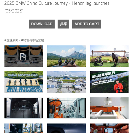
2025 BMW China Culture Journey - Henan leg launches
(05/2026)
DOWNLOAD
共享
ADD TO CART
企业新闻
·
销售与市场营销