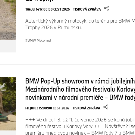
Tue Jul 14 17:00:00 CEST 2026
TISKOVÁ ZPRÁVA
Autentický výkonný motocykl do terénu pro BMW Mo
Trophy 2026 v Rumunsku.
BMW Motorrad
BMW Pop-Up showroom v rámci jubilejníh
Mezinárodního filmového festivalu Karlo
novinkami v národní premiéře – BMW řad
Fri Jul 03 15:00:00 CEST 2026
TISKOVÁ ZPRÁVA
+++ Ve dnech 3. až 11. července 2026 se koná jubil
filmového festivalu Karlovy Vary +++ Návštěvníci s
premiéru hned dvou novinek – BMW řady 7 a BMW 