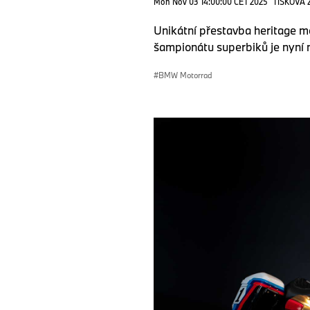
Mon Nov 03 14:00:00 CET 2025
TISKOVÁ 
Unikátní přestavba heritage 
šampionátu superbiků je nyní 
BMW Motorrad