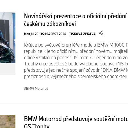
Novinářská prezentace a oficiální předá
českému zákazníkovi
Mon Jul 20 13:21:24 CEST 2026
TISKOVÁ ZPRÁVA
Krátce po světové premiéře modelu BMW M 1000 R
republice k jeho oficiálnímu předání novému majitel
edice vznikla na počest 115. ročníku legendárního zá
Trophy a celosvětově bude vyrobeno pouhých 115 k
představuje jedinečné spojení závodní DNA BMW M
preciznosti a výjimečného sběratelského charakteru
BMW Motorrad
BMW Motorrad představuje soutěžní moto
GS Trophy.