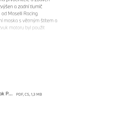
výšen a zadní tlumič
 od Maselli Racing
ní maska s větrným štítem a
zvuk motoru byl použit
 „zlatou tečku“ v podobě
exkluzivní jenom svým
istrem světa.
 svým odchodem do MotoGP na
. Oslavný motocykl BMW R 12
zovaného prodejce BMW
 DPH.
Exkluzivní přestavba motocyklu BMW R 12 Toprak Passion na prodej.
PDF, CS, 1,3 MB
ý motocykl BMW M 1000 RR
zství jen 54 kusů. Z toho
íně. Do oběhu se tak dostalo
Toprakův podpis a číslo