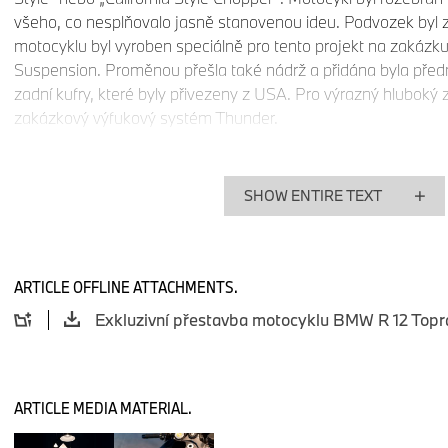
všeho, co nesplňovalo jasně stanovenou ideu. Podvozek byl z
motocyklu byl vyroben speciálně pro tento projekt na zakázku
Suspension. Proměnou přešla také nádrž a přidána byla před
zadní kufry, které byly přivezeny z USA. Pro výrazný hluboký 
zakázkový výfukový systém Thunder.
Na letošním závodě WSBK na okruhu v Mostě dostal motocykl
podpisu na nádrž od samotného Topraka. Motocykl tak není 
SHOW ENTIRE TEXT
jedinečným vizuálem, ale také díky pomyslnému schválení m
Sezóna superbiků skončila a Toprak Razgatlioglu v ní před
motocyklu BMW vybojoval svůj druhý mistrovský titul v řadě
ARTICLE OFFLINE ATTACHMENTS.
Toprak Passion je aktuálně na prodej a k vidění je u autori
Motorrad, invelt Praha. Cena motocyklu činí 599 000 Kč vč.
Kromě této přestavby je u dealera dostupný také limitovan
Toprak Edition, kterých BMW Motorrad vyrobilo na počest vítě
jeden má přímo Toprak a jeden bude vystaven v muzeu v Berl
ARTICLE MEDIA MATERIAL.
pouze 52 kusů na celém světě. Každý motocykl má na nádrži 