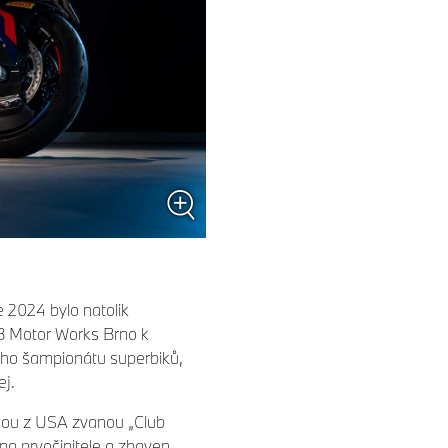
2024 bylo natolik
B Motor Works Brno k
ho šampionátu superbiků,
ej.
nou z USA zvanou „Club
 na prvočinitele a zbaven