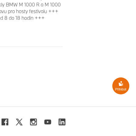
kly BMW M 1000 R a M 1000
vu pro hosty festivalu +++
d 8 do 18 hodin +++
Přihlásit