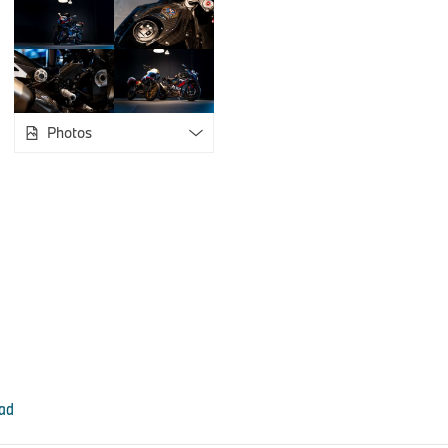
označující, o který kus se jedná. Tento motocykl je nyní dost
DPH.
Photos
ad