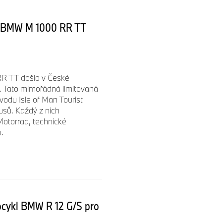
ní BMW M 1000 RR TT
R TT došlo v České
i. Tato mimořádná limitovaná
vodu Isle of Man Tourist
usů. Každý z nich
otorrad, technické
.
cykl BMW R 12 G/S pro