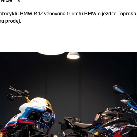
ZPRÁVA
motocyklu BMW R 12 věnovaná triumfu BMW a jezdce Topraka 
na prodej.