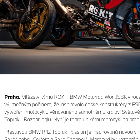
Praha.
Vítězství týmu ROKiT BMW Motorrad WorldSBK v roce 
výjimečným počinem, že inspirovalo české konstruktéry z FS
vytvoření motocyklu věnovaného samotnému královi Světové
Topraku Razgatlioglu. Nyní je tento unikátní motocykl na prod
Přestavba BMW R 12 Toprak Passion je inspirovaná novou vl
Style“ nebo „California Style Chopper“. Motocykl byl rozebrán