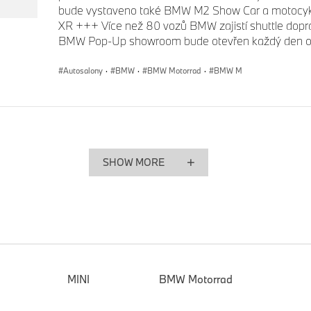
bude vystaveno také BMW M2 Show Car a motocy
XR +++ Více než 80 vozů BMW zajistí shuttle dopra
BMW Pop-Up showroom bude otevřen každý den o
Autosalony
·
BMW
·
BMW Motorrad
·
BMW M
SHOW MORE
MINI
BMW Motorrad