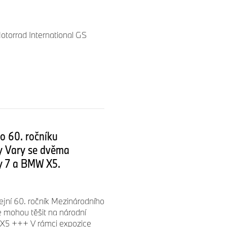
torrad International GS
o 60. ročníku
vy Vary se dvěma
y 7 a BMW X5.
ejní 60. ročník Mezinárodního
e mohou těšit na národní
X5 +++ V rámci expozice