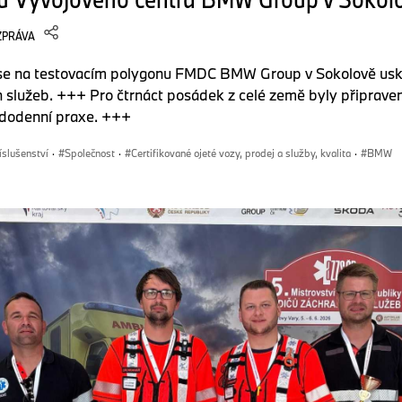
ZPRÁVA
se na testovacím polygonu FMDC BMW Group v Sokolově uskut
 služeb. +++ Pro čtrnáct posádek z celé země byly připraven
aždodenní praxe. +++
íslušenství
·
Společnost
·
Certifikované ojeté vozy, prodej a služby, kvalita
·
BMW