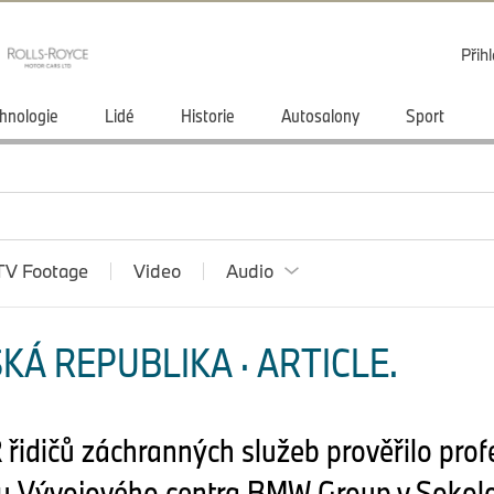
Přihl
hnologie
Lidé
Historie
Autosalony
Sport
TV Footage
Video
Audio
KÁ REPUBLIKA · ARTICLE.
R řidičů záchranných služeb prověřilo pro
hu Vývojového centra BMW Group v Sokol