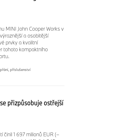
ému MINI John Cooper Works v
výraznější a osobitější
 prvky a kvalitní
ter tohoto kompaktního
rtu.
přání, příslušenství
se přizpůsobuje ostřejší
í činil 1 697 milionů EUR (–