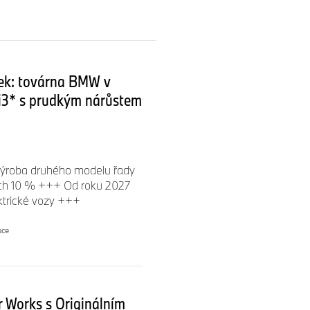
vek: továrna BMW v
i3* s prudkým nárůstem
výroba druhého modelu řady
ších 10 % +++ Od roku 2027
ktrické vozy +++
ace
 Works s Originálním