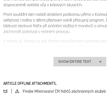
stoprocentně ovládat vůz v krizových situacích.
První soutěžní den nabídl atraktivní podívanou přímo v Karlov
veřejnost i rodiny s dětmi připraven volně přístupný program. 
blízkosti sledovat řidiče při zvládání složitých manévrů a sim
záchranáři potkávají v reálném provozu.
V sobotu 6. června se pak čtrnáct dvoučlenných posádek př
finálovým jízdám do Vývojového centra BMW Group Sokolov, 
technickou zdatnost při pokročilých disciplínách ve vyšších ry
površích. Z bezpečnostních a kapacitních důvodů byla sobotní
SHOW ENTIRE TEXT
uzavřena.
Na čtyřech speciálně navržených tratích v areálu BMW Group 
náročných zkoušek. Mezi hlavní úkoly patřilo například zvlá
ARTICLE OFFLINE ATTACHMENTS.
stoupání, přesný slalom a parkování na vyhrazeném omezen
jízda městským prostředím nebo zkouška zaměřená na absolu
vozidla.
O odbornou podporu a asistenci na místě plnění úkolů se post