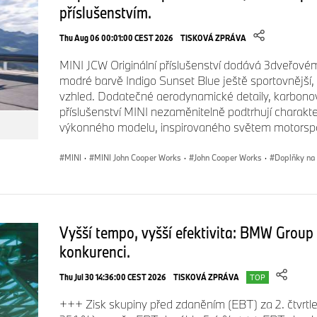
příslušenstvím.
Thu Aug 06 00:01:00 CEST 2026
TISKOVÁ ZPRÁVA
MINI JCW Originální příslušenství dodává 3dveřov
modré barvě Indigo Sunset Blue ještě sportovnější, 
vzhled. Dodatečné aerodynamické detaily, karbonové
příslušenství MINI nezaměnitelně podtrhují charak
výkonného modelu, inspirovaného světem motorspo
MINI
·
MINI John Cooper Works
·
John Cooper Works
·
Doplňky na 
Vyšší tempo, vyšší efektivita: BMW Group 
konkurenci.
Thu Jul 30 14:36:00 CEST 2026
TISKOVÁ ZPRÁVA
TOP
+++ Zisk skupiny před zdaněním (EBT) za 2. čtvrtlet