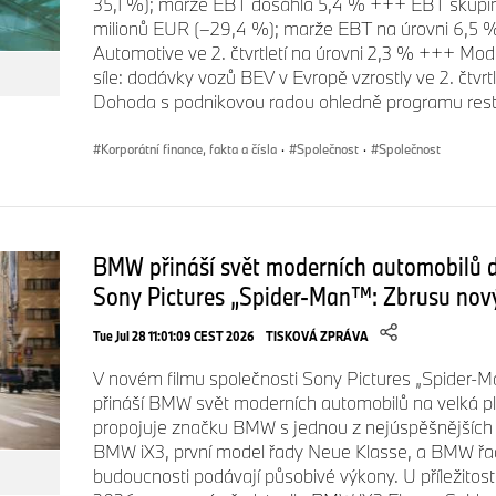
35,1 %); marže EBT dosáhla 5,4 % +++ EBT skupiny z
milionů EUR (–29,4 %); marže EBT na úrovni 6,5
Automotive ve 2. čtvrtletí na úrovni 2,3 % +++ Mod
síle: dodávky vozů BEV v Evropě vzrostly ve 2. čtvrtl
Dohoda s podnikovou radou ohledně programu restru
Korporátní finance, fakta a čísla
·
Společnost
·
Společnost
BMW přináší svět moderních automobilů d
Sony Pictures „Spider-Man™: Zbrusu nový
Tue Jul 28 11:01:09 CEST 2026
TISKOVÁ ZPRÁVA
V novém filmu společnosti Sony Pictures „Spider-
přináší BMW svět moderních automobilů na velká pl
propojuje značku BMW s jednou z nejúspěšnějších f
BMW iX3, první model řady Neue Klasse, a BMW řa
budoucnosti podávají působivé výkony. U příležitost