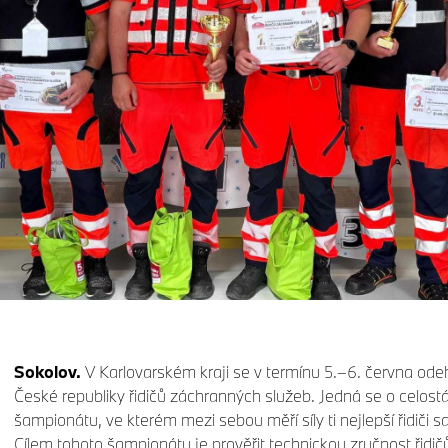
Sokolov.
V Karlovarském kraji se v termínu 5.–6. června odehr
České republiky řidičů záchranných služeb. Jedná se o celostá
šampionátu, ve kterém mezi sebou měří síly ti nejlepší řidiči s
Cílem tohoto šampionátu je prověřit technickou zručnost řidič