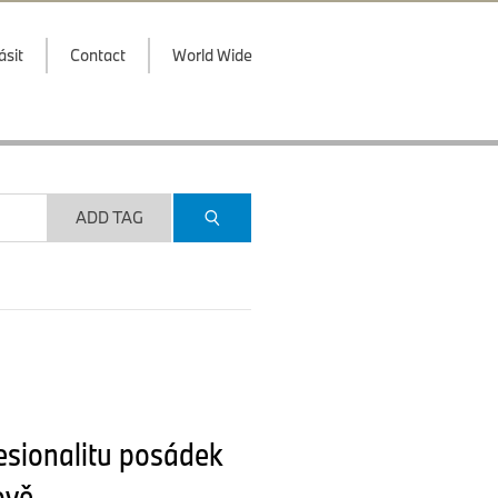
ásit
Contact
World Wide
ADD TAG
fesionalitu posádek
ově