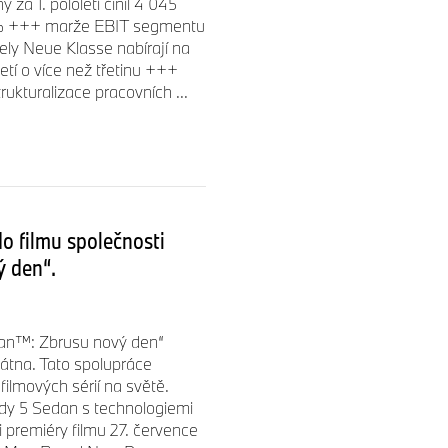
a 1. pololetí činil 4 045
 % +++ marže EBIT segmentu
ely Neue Klasse nabírají na
etí o více než třetinu +++
kturalizace pracovních ...
o filmu společnosti
 den“.
Man™: Zbrusu nový den“
átna. Tato spolupráce
ilmových sérií na světě.
dy 5 Sedan s technologiemi
i premiéry filmu 27. července