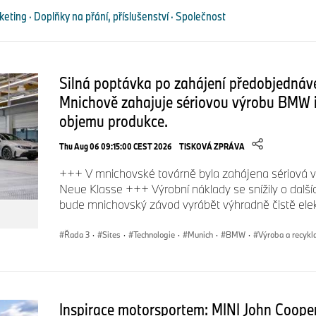
eting · Doplňky na přání, příslušenství · Společnost
Silná poptávka po zahájení předobjedná
Mnichově zahajuje sériovou výrobu BMW 
objemu produkce.
Thu Aug 06 09:15:00 CEST 2026
TISKOVÁ ZPRÁVA
+++ V mnichovské továrně byla zahájena sériová 
Neue Klasse +++ Výrobní náklady se snížily o dal
bude mnichovský závod vyrábět výhradně čistě ele
Řada 3
·
Sites
·
Technologie
·
Munich
·
BMW
·
Výroba a recykl
Inspirace motorsportem: MINI John Cooper