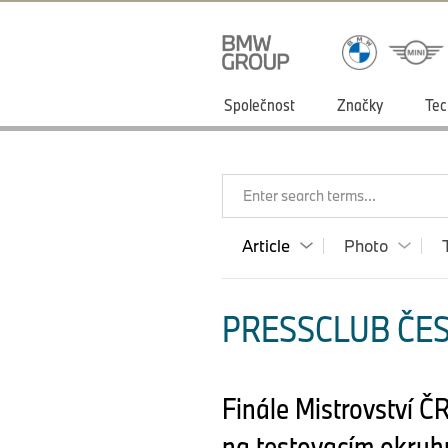
Společnost
Značky
Tec
Enter search terms...
Article
Photo
PRESSCLUB ČES
Finále Mistrovství Č
na testovacím okru