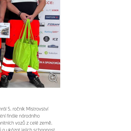
ál 5. ročník Mistrovství
tní finále národního
anitních vozů z celé země.
ů a ukázat jejich schopnost