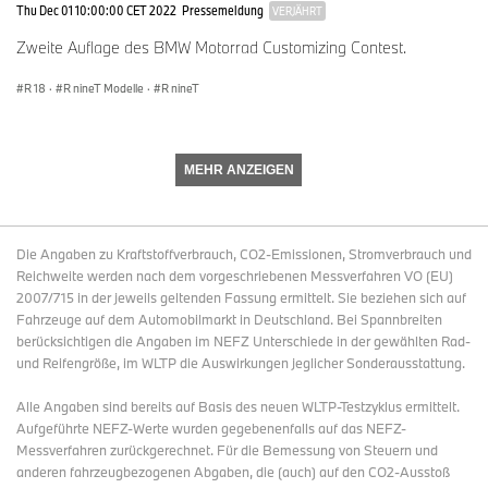
Thu Dec 01 10:00:00 CET 2022
Pressemeldung
VERJÄHRT
Schwarz als symbolträchtige Farbgebung großer BMW Motorrad
Zweite Auflage des BMW Motorrad Customizing Contest.
Tradition ziert auch Motor, Getriebegehäuse und
Hinterachsantrieb. Die genaue Bezeichnung lautet Avusschwarz
R 18
·
R nineT Modelle
·
R nineT
– eine Reminiszenz an die legendäre
Hochgeschwindigkeitsrennstrecke in Berlin, auf der BMW
Motorrad einst große Rennerfolge feierte und wo noch heute das
Avus-Denkmal mit BMW Motorrad Werksfahrer Ernst Henne
MEHR ANZEIGEN
daran erinnert. Ebenfalls in Berlin zu Hause ist das BMW
Motorradwerk. Das im Ortsteil Spandau gelegene Werk ist nicht
nur Produktionsstandort, es ist vielmehr das Leitwerk für die
internationale Motorradproduktion von BMW Motorrad.
Die Angaben zu Kraftstoffverbrauch, CO2-Emissionen, Stromverbrauch und
Reichweite werden nach dem vorgeschriebenen Messverfahren VO (EU)
In edler Weise ergänzt wird Schwarz bei der BMW R 18 100 Years
2007/715 in der jeweils geltenden Fassung ermittelt. Sie beziehen sich auf
von zahlreichen Chromteilen der Design Option Chrom. Die als
Fahrzeuge auf dem Automobilmarkt in Deutschland. Bei Spannbreiten
edle und langlebige galvanische Beschichtung etablierte
berücksichtigen die Angaben im NEFZ Unterschiede in der gewählten Rad-
Oberfläche lässt sich an diesen Teilen finden: Handarmaturen,
und Reifengröße, im WLTP die Auswirkungen jeglicher Sonderausstattung.
Schalt- und Fußbremshebel, Lenkerklemmungen,
Lenkergewichten, Spiegeln, Hauptbremszylinder, Bremssätteln,
Alle Angaben sind bereits auf Basis des neuen WLTP-Testzyklus ermittelt.
Motorgehäusedeckel, Zylinderkopfhauben und Blenden der
Aufgeführte NEFZ-Werte wurden gegebenenfalls auf das NEFZ-
Ansaugrohre.
Messverfahren zurückgerechnet. Für die Bemessung von Steuern und
anderen fahrzeugbezogenen Abgaben, die (auch) auf den CO2-Ausstoß