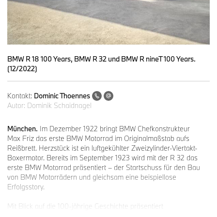
BMW R 18 100 Years, BMW R 32 und BMW R nineT 100 Years.
(12/2022)
Kontakt:
Dominic Thoennes
Autor:
Dominik Schaidnagel
München.
Im Dezember 1922 bringt BMW Chefkonstrukteur
Max Friz das erste BMW Motorrad im Originalmaßstab aufs
Reißbrett. Herzstück ist ein luftgekühlter Zweizylinder-Viertakt-
Boxermotor. Bereits im September 1923 wird mit der R 32 das
erste BMW Motorrad präsentiert – der Startschuss für den Bau
von BMW Motorrädern und gleichsam eine beispiellose
Erfolgsstory.
Mit Blick auf die 100-jährige Geschichte präsentiert
BMW Motorrad nun die beiden Protagonisten der Erlebniswelt