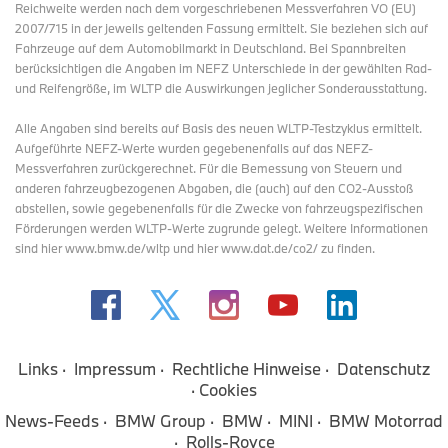
Display mit M spezifischen Anzeigeinhalten auch neue digitale
Reichweite werden nach dem vorgeschriebenen Messverfahren VO (EU)
Dienste Einzug in den BMW X5 M Competition und den
2007/715 in der jeweils geltenden Fassung ermittelt. Sie beziehen sich auf
BMW X6 M Competition. Das serienmäßige BMW Live Cockpit
Fahrzeuge auf dem Automobilmarkt in Deutschland. Bei Spannbreiten
Professional umfasst auch das BMW Head-Up Display und das
berücksichtigen die Angaben im NEFZ Unterschiede in der gewählten Rad-
cloudbasierte Navigationssystem BMW Maps einschließlich
und Reifengröße, im WLTP die Auswirkungen jeglicher Sonderausstattung.
Augmented View Darstellung. Bei stehendem Fahrzeug können
Fahrer und Beifahrer auf dem Control Display Streaming-Inhalte
Alle Angaben sind bereits auf Basis des neuen WLTP-Testzyklus ermittelt.
von YouTube und der Bundesliga In-Car-App verfolgen.
Aufgeführte NEFZ-Werte wurden gegebenenfalls auf das NEFZ-
Messverfahren zurückgerechnet. Für die Bemessung von Steuern und
Der optionale BMW Digital Key Plus bietet die Möglichkeit, das
anderen fahrzeugbezogenen Abgaben, die (auch) auf den CO2-Ausstoß
Fahrzeug über die Ultra-Wideband Funktechnologie (UWB) mit
abstellen, sowie gegebenenfalls für die Zwecke von fahrzeugspezifischen
dafür geeigneten Smartphones mit den Betriebssystemen iOS
Förderungen werden WLTP-Werte zugrunde gelegt. Weitere Informationen
beziehungsweise Android zu entriegeln und zu verschließen.
sind hier www.bmw.de/wltp und hier www.dat.de/co2/ zu finden.
Außerdem können eine optimierte Smartphone-Integration, die
personalisierte BMW ID sowie eine auf den neuen
Mobilfunkstandard 5G ausgelegte Personal eSIM genutzt werden.
Links
Impressum
Rechtliche Hinweise
Datenschutz
Cookies
News-Feeds
BMW Group
BMW
MINI
BMW Motorrad
Rolls-Royce