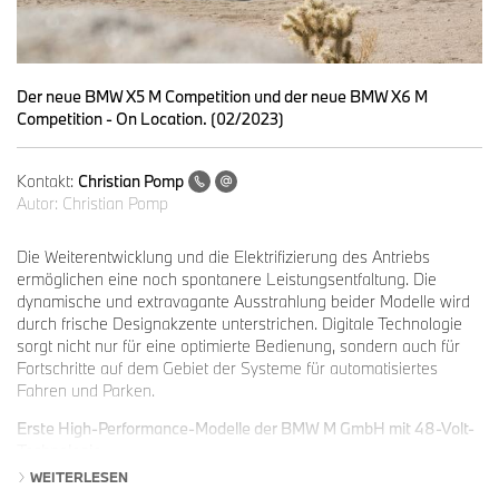
Der neue BMW X5 M Competition und der neue BMW X6 M
Competition - On Location. (02/2023)
Kontakt:
Christian Pomp
Autor:
Christian Pomp
Die Weiterentwicklung und die Elektrifizierung des Antriebs
ermöglichen eine noch spontanere Leistungsentfaltung. Die
dynamische und extravagante Ausstrahlung beider Modelle wird
durch frische Designakzente unterstrichen. Digitale Technologie
sorgt nicht nur für eine optimierte Bedienung, sondern auch für
Fortschritte auf dem Gebiet der Systeme für automatisiertes
Fahren und Parken.
Erste High-Performance-Modelle der BMW M GmbH mit 48-Volt-
Technologie.
WEITERLESEN
Mit der jüngsten Generation der Antriebstechnologie für den