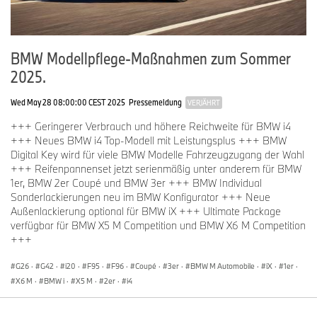
Exklusiver Auftritt mit markant gesteigerter Präsenz.
Dominante Sportlichkeit und ein extrovertierter Auftritt
kennzeichnen das Exterieurdesign des neuen
BMW Modellpflege-Maßnahmen zum Sommer
BMW X5 M Competition und des neuen BMW X6 M Competition.
Zur gesteigerten Präsenz trägt vor allem die neugestaltete
2025.
Frontansicht bei. Beide Modelle verfügen jetzt über neue Matrix-
LED-Scheinwerfer mit Kurvenlicht und blendfreiem Fernlicht BMW
Wed May 28 08:00:00 CEST 2025
Pressemeldung
VERJÄHRT
Selective Beam. Die Scheinwerfereinheiten weisen eine
gegenüber der vorherigen Ausführung um 35 Millimeter flachere
+++ Geringerer Verbrauch und höhere Reichweite für BMW i4
Kontur auf. Optional sind sie auch als M Shadow Line Leuchten
+++ Neues BMW i4 Top-Modell mit Leistungsplus +++ BMW
erhältlich. Die BMW Niere ist jetzt vollständig in Schwarz gehalten.
Digital Key wird für viele BMW Modelle Fahrzeugzugang der Wahl
Horizontale Nierenstäbe und vergrößerte Modellschriftzüge
+++ Reifenpannenset jetzt serienmäßig unter anderem für BMW
setzen markante Akzente. Außerdem bilden die BMW Niere und
1er, BMW 2er Coupé und BMW 3er +++ BMW Individual
der zentrale untere Lufteinlass jetzt einen gemeinsamen in
Sonderlackierungen neu im BMW Konfigurator +++ Neue
Schwarz gehaltenen x-förmigen Bereich.
Außenlackierung optional für BMW iX +++ Ultimate Package
verfügbar für BMW X5 M Competition und BMW X6 M Competition
In der Seitenansicht kommen die klare Formensprache und die
+++
jeweils eigenständigen Proportionen der beiden Modelle zum
Ausdruck. Ihre Außenspiegelkappen sowie der Heckspoiler des
G26
·
G42
·
i20
·
F95
·
F96
·
Coupé
·
3er
·
BMW M Automobile
·
iX
·
1er
·
BMW X6 M Competition sind optional auch in Carbon-Ausführung
X6 M
·
BMW i
·
X5 M
·
2er
·
i4
erhältlich. Bei beiden Modellen schließt ein markanter
Diffusoreinsatz die Heckschürze nach unten ab. Er rahmt auch