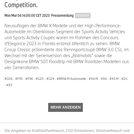
Competition.
(marktabhängig), der Nothalte- sowie der Spurwechsel- und
Einfädelassistent zur Verfügung.
Mon Mar 06 14:00:00 CET 2023
Pressemeldung
VERJÄHRT
Der neue, optional verfügbare Parking Assistant Professional
Neuauflagen der BMW X Modelle und der High-Performance-
ermöglicht es, automatisierte Ein- und Ausparkvorgänge sowie
Automobile im Oberklasse-Segment der Sports Activity Vehicles
komplette Rangiermanöver mit einer Länge von bis zu
und Sports Activity Coupés waren im Rahmen des Concours
200 Metern außerhalb des Fahrzeugs über die My BMW App mit
d’Elegance 2023 in Florida erstmal öffentlich zu sehen. BMW
dem Apple iPhone zu steuern. Der Fahrer hat die Möglichkeit, das
Group Classic präsentierte das Rennsportcoupé BMW 3.0 CSL im
jeweilige Manöver entweder im Fahrzeug oder von außen zu
Wechsel mit der Serienversion des „Batmobils“ sowie die
steuern und dabei das Umfeld zu überwachen.
Designikone BMW 507. Roadtrip mit BMW Roadster-Modellen aus
vier Generationen.
M typisches Bedienkonzept, neue digitale Dienste.
Das M spezifische Bedienkonzept umfasst die Setup-Taste für
G06
·
F95
·
F96
·
G05
·
G29
·
BMW M Automobile
·
X6 M
·
X6
·
X5 M
·
Z4
den direkten Zugriff auf die Einstellungsoptionen für Motor,
·
X5
Fahrwerk, Lenkung, Bremssystem und M xDrive. Individuell
konfigurierbar sind auch die Anzeigeumfänge sowie der
Funktionsumfang der Fahrerassistenzsysteme. Nach einem Druck
auf die M Mode Taste auf der Mittelkonsole kann der Fahrer
MEHR ANZEIGEN
zwischen den Einstellungen ROAD, SPORT und TRACK wählen.
Mit dem BMW iDrive der jüngsten Generation auf der Basis des
BMW Operating System 8 halten neben dem BMW Curved
Die Angaben zu Kraftstoffverbrauch, CO2-Emissionen, Stromverbrauch und