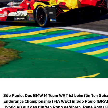
São Paulo. Das BMW M Team WRT ist beim fünften Sais
Endurance Championship (FIA WEC) in São Paulo (BRA
Hybrid V8 auf den fünften Rang gefahren. René Rast (G