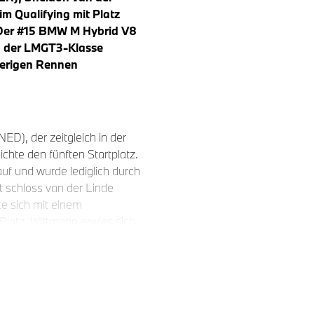
m Qualifying mit Platz
 Der #15 BMW M Hybrid V8
In der LMGT3-Klasse
erigen Rennen
ED), der zeitgleich in der
chte den fünften Startplatz.
auf und wurde lediglich durch
t schloss van der Linde
e sich mit einem
latz. Wittmann erwies sich
eter von Frijns. Der #15 BMW
(SUI) und Dries Vanthoor
igen Runden aufgrund von
r Reparatur beendete das