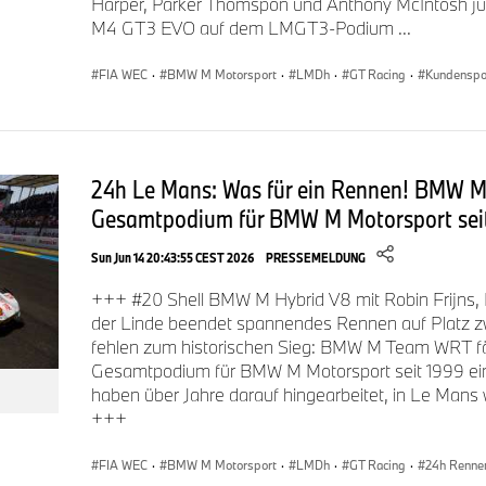
Harper, Parker Thomspon und Anthony McIntosh j
M4 GT3 EVO auf dem LMGT3-Podium ...
René Rast (BMW M Team WRT, #20 Shell BMW M Hybrid V
FIA WEC
·
BMW M Motorsport
·
LMDh
·
GT Racing
·
Kundenspo
mit dem Ergebnis zufrieden sein. Es war ein ruhiges Wochen
Maximum herausgeholt, mehr war nicht drin. Wir waren von de
hinwollen, aber wir waren fehlerfrei und hatten eine gute Stra
aber wir waren diesmal leider noch etwas zu langsam.“
24h Le Mans: Was für ein Rennen! BMW M 
Gesamtpodium für BMW M Motorsport sei
Sun Jun 14 20:43:55 CEST 2026
PRESSEMELDUNG
Kevin Magnussen (BMW M Team WRT, #15 BMW M Hybrid 
unglückliches Rennen für uns. Das Bremsproblem hat uns bere
+++ #20 Shell BMW M Hybrid V8 mit Robin Frijns,
Chancen gebracht. So etwas kann leider passieren. Wir hatten
der Linde beendet spannendes Rennen auf Platz 
paar Mal Pech. Hoffentlich können wir in den verbleibenden
fehlen zum historischen Sieg: BMW M Team WRT fä
Gesamtpodium für BMW M Motorsport seit 1999 ei
haben über Jahre darauf hingearbeitet, in Le Mans w
+++
Valentino Rossi
(Team WRT, #46 BMW M4 GT3 EVO,
10.
zehn nicht das, wofür wir gekommen sind. Wir wollten mehr,
FIA WEC
·
BMW M Motorsport
·
LMDh
·
GT Racing
·
24h Renne
kämpfen. Aber mit Blick auf unsere Pace und darauf, wie schw