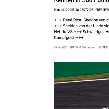
Mon Jul 14 00:15:58 CEST 2025
PRESSEM
+++ René Rast, Sheldon van de
+++ Sheldon van der Linde si
Hybrid V8 +++ Schwieriges H
Kampfgeist +++
FIA WEC
·
BMW M Motorsport
·
LMDh