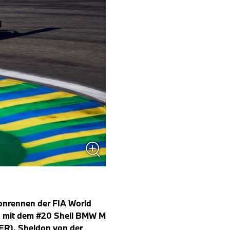
onrennen der FIA World
) mit dem #20 Shell BMW M
ER), Sheldon van der