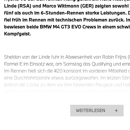
Linde (RSA) und Marco Wittmann (GER) zeigten sowohl i
fünf als auch im 6-Stunden-Rennen starke Leistungen.
fiel früh im Rennen mit technischen Problemen zurück. 
bewiesen beide BMW M4 GT3 EVO Crews in einem schwi
Kampfgeist.
Sheldon van der Linde fuhr in Abwesenheit von Robin Frijns (N
Formel E im Einsatz war, am Samstag das Qualifying und errei
Im Rennen hielt sich die #20 konstant im vorderen Mittelfeld 
eine Durchfahrtsstrafe etwas zurückgeworfen. Im letzten Stin
jedoch die Lücke zu dem vor ihm fahrenden Peugeot und holt
sehenswerten Überholmanöver kurz vor Schluss den fünften P
bei seiner Rückkehr in die FIA WEC als ausgezeichneter Vertr
M Hybrid V8 mit Kevin Magnussen (DEN), Raffaele Marciello 
WEITERLESEN
(BEL) startete von Platz acht, musste aber schon nach wen
Bremsproblemen an die Box zurückkehren. Nach 45-minütige
Trio das Rennen auf Platz 17.