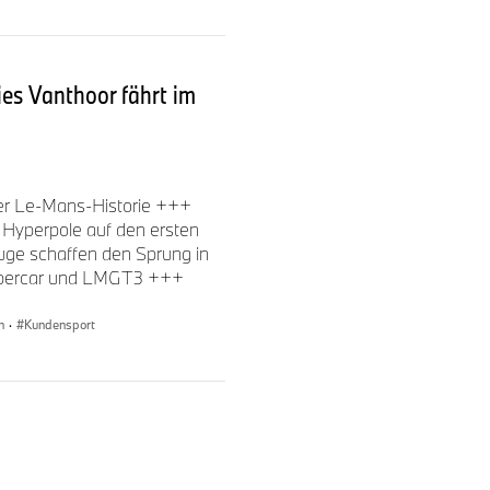
n keine Fehler begangen, und
ögliche herausgeholt. Aber
ch wenn Performance und
ies Vanthoor fährt im
 an.“
EVO, 12. Platz
):
„Es ist
der Le-Mans-Historie +++
tes Rennen fährst und einfach
 Hyperpole auf den ersten
er schon das ganze
uge schaffen den Sprung in
 meinen Fans in meiner
 Hypercar und LMGT3 +++
gerne konkurrenzfähiger
unmöglich.“
n
·
Kundensport