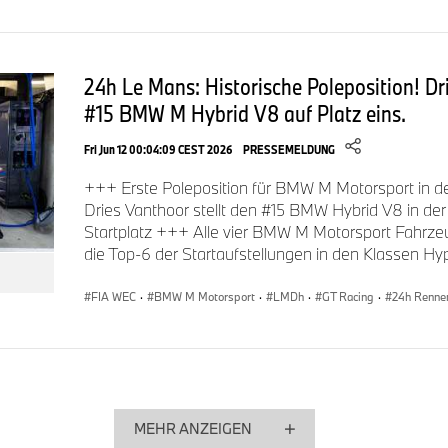
haben, ist das nicht schlecht. Das Rennen war gut, wir habe
das Team hat einen super Job gemacht. Wir haben das Bestm
es ist wie es ist. Alle haben das Maximum herausgeholt, au
24h Le Mans: Historische Poleposition! Dr
Pace nicht fantastisch waren. Wir greifen nächstes Mal wieder
#15 BMW M Hybrid V8 auf Platz eins.
Fri Jun 12 00:04:09 CEST 2026
PRESSEMELDUNG
Augusto Farfus (The Bend Team WRT, #31 BMW M4 GT3 
+++ Erste Poleposition für BMW M Motorsport in 
unglaublich frustrierend, wenn du mit deiner Crew ein perfek
Dries Vanthoor stellt den #15 BMW Hybrid V8 in der
keine Chance hast, mit der Spitze mitzuhalten. Das war leid
Startplatz +++ Alle vier BMW M Motorsport Fahrze
Wochenende über absehbar. Ich bin wieder extrem gerne vor
die Top-6 der Startaufstellungen in den Klassen
Heimat gefahren, aber ich hätte mich ihnen auf der Strecke 
präsentiert. Das war unter den gegebenen Voraussetzungen 
FIA WEC
·
BMW M Motorsport
·
LMDh
·
GT Racing
·
24h Renne
MEHR ANZEIGEN