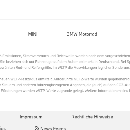
Die BMW Welt schafft durch ein vielfältiges Angebotsportfoli
und Besucher als auch Einwohnerinnen und Einwohner Mü
großen Mehrwert in den Bereichen Kunst, Kultur und Wellbei
Fotografie soll insbesondere der Bereich Kunst im Kontext d
MINI
BMW Motorrad
werden. Wie BMW steht auch Kooperationspartner Leica Cam
Qualitätsanspruch und Innovationsstreben hinsichtlich der e
darüber hinaus ein ebenso hohes Kulturengagement auf – die 
O2-Emissionen, Stromverbrauch und Reichweite werden nach dem vorgeschriebe
Kooperation auf Augenhöhe.
. Sie beziehen sich auf Fahrzeuge auf dem Automobilmarkt in Deutschland. Bei S
ewählten Rad- und Reifengröße, im WLTP die Auswirkungen jeglicher Sonderaus
s neuen WLTP-Testzyklus ermittelt. Aufgeführte NEFZ-Werte wurden gegebenenfa
Bitte wenden Sie sich bei Rückfragen an:
n Steuern und anderen fahrzeugbezogenen Abgaben, die (auch) auf den CO2-Aus
n Förderungen werden WLTP-Werte zugrunde gelegt. Weitere Informationen sind
BMW Group Unternehmenskommunikation
Impressum
Rechtliche Hinweise
ies
News Feeds