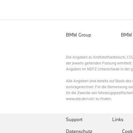
BMW Group
BMW
Die Angaben zu Kraftstoffverbrauch, C
der jeweils geltenden Fassung ermittelt
Angaben im NEFZ Unterschiede in der g
Alle Angaben sind bereits auf Basis de
zurückgerechnet. Für die Bemessung vo
für die Zwecke von fahrzeugspezifische
www.dat.de/co2/ zu finden.
Support
Links
Datenschutz
Cook