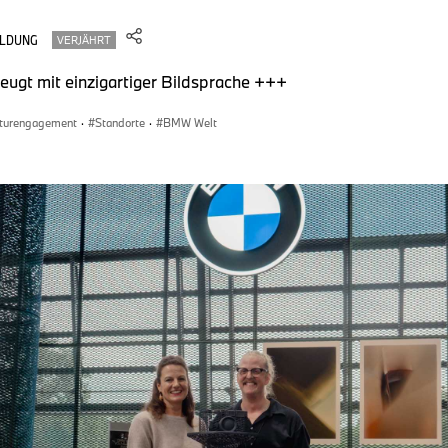
LDUNG
VERJÄHRT
ugt mit einzigartiger Bildsprache +++
lturengagement
·
Standorte
·
BMW Welt