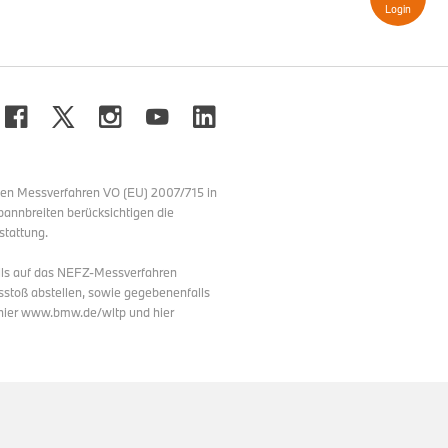
Login
o sowohl für Besucherinnen
nchens und Umgebung einen
ng. Mit dem Fokus auf
er BMW Welt nachhaltig belebt
era AG für einen hohen
igenen Produkte und weist
ideale Basis für eine
nen Messverfahren VO (EU) 2007/715 in
pannbreiten berücksichtigen die
stattung.
lls auf das NEFZ-Messverfahren
stoß abstellen, sowie gegebenenfalls
 hier www.bmw.de/wltp und hier