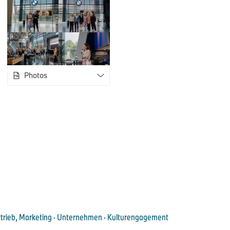
BMW Welt Young Photo Awards zu sein“, so Sandra Wittemer,
Die Jury des BMW Welt Young Photo Awards bestand aus acht
Photos
Stefan Huber (Galerist Leica Gallerie München), Karin Rehn-
Chief Representative Leica Galleries International), Joachim 
Huber (Fotografin), Sandra Wittemer (Leiterin BMW Welt), Chri
(Geschäftsführer RPC), Franziska Kunze (Sammlungsleiterin
und Richard Wurm (Maler). Die Jury konnte in jeder Bewertun
vergeben. Pro Jury-Mitglied waren somit maximal 30 Punkte f
Bezug, Storytelling und Kreativität möglich. Die Fotostrecken 
Ben Hurren überzeugten so sehr, dass der Sieger aufgrund e
in einer zweiten Abstimmungsrunde ermittelt wurde. Den drit
König, dessen Arbeiten ebenfalls hohe Wertungen erhielten
Young Photo Awards darf sich Christof Kreutzer über die Bea
Euro dotierten zweitägigen Shootings für die kommende Jubi
rtrieb, Marketing · Unternehmen · Kulturengagement
Fotoserie zum 50-jährigen Jubiläum im Herbst in der BMW We