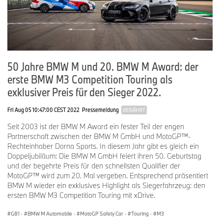
50 Jahre BMW M und 20. BMW M Award: der
erste BMW M3 Competition Touring als
exklusiver Preis für den Sieger 2022.
Fri Aug 05 10:47:00 CEST 2022
Pressemeldung
VERJÄHRT
Seit 2003 ist der BMW M Award ein fester Teil der engen
Partnerschaft zwischen der BMW M GmbH und MotoGP™-
Rechteinhaber Dorna Sports. In diesem Jahr gibt es gleich ein
Doppeljubiläum: Die BMW M GmbH feiert ihren 50. Geburtstag
und der begehrte Preis für den schnellsten Qualifier der
MotoGP™ wird zum 20. Mal vergeben. Entsprechend präsentiert
BMW M wieder ein exklusives Highlight als Siegerfahrzeug: den
ersten BMW M3 Competition Touring mit xDrive.
G81
·
BMW M Automobile
·
MotoGP Safety Car
·
Touring
·
M3