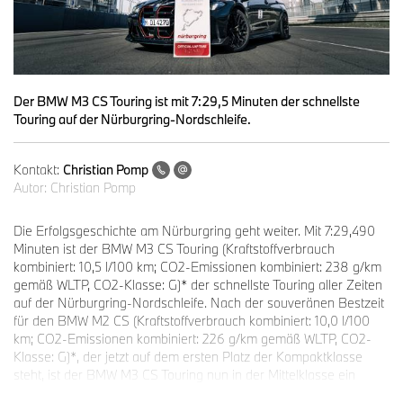
Der BMW M3 CS Touring ist mit 7:29,5 Minuten der schnellste
Touring auf der Nürburgring-Nordschleife.
Kontakt:
Christian Pomp
Autor:
Christian Pomp
Die Erfolgsgeschichte am Nürburgring geht weiter. Mit 7:29,490
Minuten ist der BMW M3 CS Touring (Kraftstoffverbrauch
kombiniert: 10,5 l/100 km; CO2-Emissionen kombiniert: 238 g/km
gemäß WLTP, CO2-Klasse: G)* der schnellste Touring aller Zeiten
auf der Nürburgring-Nordschleife. Nach der souveränen Bestzeit
für den BMW M2 CS (Kraftstoffverbrauch kombiniert: 10,0 l/100
km; CO2-Emissionen kombiniert: 226 g/km gemäß WLTP, CO2-
Klasse: G)*, der jetzt auf dem ersten Platz der Kompaktklasse
steht, ist der BMW M3 CS Touring nun in der Mittelklasse ein
weiterer Vertreter der schnellsten Serienfahrzeuge der BMW M