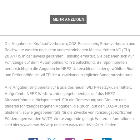
MEHR ANZEIGEN
Die Angaben zu Kraftstoffverbrauch, CO2-Emissionen, Stromverbrauch und
Reichweite werden nach dem vorgeschriebenen Messverfahren VO (EU)
2007/715 in der jeweils geltenden Fassung ermittelt. Sie beziehen sich auf
Fahrzeuge auf dem Automobilmarkt in Deutschland. Bei Spannbreiten
berücksichtigen die Angaben im NEFZ Unterschiede in der gewählten Rad-
und Reifengröße, im WLTP die Auswirkungen jeglicher Sonderausstattung.
Alle Angaben sind bereits auf Basis des neuen WLTP-Testzyklus ermittelt.
Aufgeführte NEFZ-Werte wurden gegebenenfalls auf das NEFZ-
Messverfahren zurückgerechnet. Für die Bemessung von Steuern und
anderen fahrzeugbezogenen Abgaben, die (auch) auf den CO2-Ausstoß
abstellen, sowie gegebenenfalls für die Zwecke von fahrzeugspezifischen
Förderungen werden WLTP-Werte zugrunde gelegt. Weitere Informationen
sind hier www.bmw.de/wltp und hier www.dat.de/co2/ zu finden.