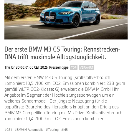
schwingenden Heckklappe von 500 auf bis zu 1 510 Liter
erweitert werden kann.
Der erste BMW M3 CS Touring: Rennstrecken-
DNA trifft maximale Alltagstauglichkeit.
Thu Jan 30 00:01:00 CET 2025
Pressemappe
TOP
VERJÄHRT
Mit dem ersten BMW M3 CS Touring (Kraftstoffverbrauch
kombiniert: 10,5 l/100 km; CO2-Emissionen kombiniert: 238 g/km
gemäß WLTP, CO2-Klasse: G) erweitert die BMW M GmbH ihr
Angebot im Segment der Hochleistungssportwagen um ein
weiteres Sondermodell. Der jüngste Neuzugang für die
populärste Baureihe des Herstellers knüpft an den Erfolg des
BMW M3 Competition Touring mit M xDrive (Kraftstoffverbrauch
kombiniert: 10,4 l/100 km; CO2-Emissionen kombiniert: ...
G81
·
BMW M Automobile
·
Touring
·
M3