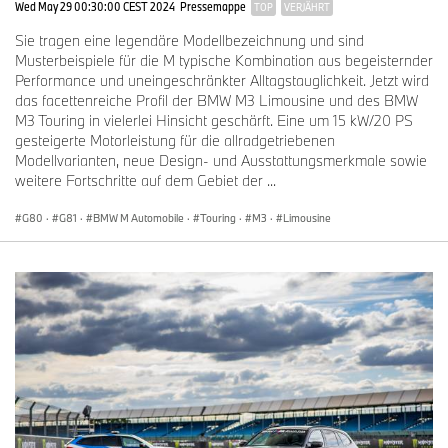
Wed May 29 00:30:00 CEST 2024
Pressemappe
TOP
VERJÄHRT
Sie tragen eine legendäre Modellbezeichnung und sind
Musterbeispiele für die M typische Kombination aus begeisternder
Performance und uneingeschränkter Alltagstauglichkeit. Jetzt wird
das facettenreiche Profil der BMW M3 Limousine und des BMW
M3 Touring in vielerlei Hinsicht geschärft. Eine um 15 kW/20 PS
gesteigerte Motorleistung für die allradgetriebenen
Modellvarianten, neue Design- und Ausstattungsmerkmale sowie
weitere Fortschritte auf dem Gebiet der ...
G80
·
G81
·
BMW M Automobile
·
Touring
·
M3
·
Limousine