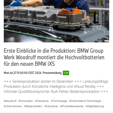
Erste Einblicke in die Produktion: BMW Group
Werk Woodruff montiert die Hochvoltbatterien
für den neuen BMW iX5
Mon Jul 27 15:00:00 CEST 2026
Pressemeldung
TOP
+++ Serienproduktion startet im Dezember +++ Leistungsfähige
Produktion durch Künstliche Intelligenz und Virtual Reality +++
Höchste Qualitätsansprüche: Null-Fehler-Batterieproduktion +++
Woodruff
·
Innovation
·
Standorte
·
Technologie
·
Informations-Technologie
·
Unternehmen
·
Batteriezellen
·
Standorte
·
Produktionswerke
·
Digitalisierung