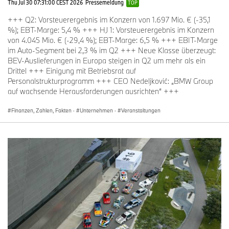
Thu Jul 30 07:31:00 CEST 2026
Pressemeldung
TOP
Presse- und Öffentlichkeitsarbeit
Cypselus von Frankenberg, Produktkommunikation BMW
+++ Q2: Vorsteuerergebnis im Konzern von 1.697 Mio. € (-35,1
Automobile
%); EBT-Marge: 5,4 % +++ HJ 1: Vorsteuerergebnis im Konzern
Telefon: +49-89-382-30641
von 4.045 Mio. € (-29,4 %); EBT-Marge: 6,5 % +++ EBIT-Marge
E-Mail: Cypselus.von-Frankenberg@bmw.de
im Auto-Segment bei 2,3 % im Q2 +++ Neue Klasse überzeugt:
BEV-Auslieferungen in Europa steigen in Q2 um mehr als ein
Alexandra Landers, Leiterin Produkt-, Markenkommunikation
Drittel +++ Einigung mit Betriebsrat auf
BMW
Personalstrukturprogramm +++ CEO Nedeljković: „BMW Group
Telefon: +49-89-382-30871
auf wachsende Herausforderungen ausrichten“ +++
E-Mail: Alexandra.landers@bmw.de
Finanzen, Zahlen, Fakten
·
Unternehmen
·
Veranstaltungen