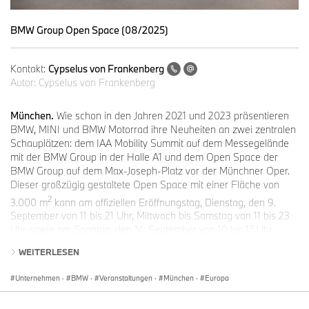
BMW Group Open Space (08/2025)
Kontakt:
Cypselus von Frankenberg
Autor:
Cypselus von Frankenberg
München.
Wie schon in den Jahren 2021 und 2023 präsentieren
BMW, MINI und BMW Motorrad ihre Neuheiten an zwei zentralen
Schauplätzen: dem IAA Mobility Summit auf dem Messegelände
mit der BMW Group in der Halle A1 und dem Open Space der
BMW Group auf dem Max-Joseph-Platz vor der Münchner Oper.
Dieser großzügig gestaltete Open Space mit einer Fläche von
2
3.000 m
kann am offiziellen Eröffnungstag, Dienstag, den 9.
September von 11 bis 21 Uhr, Mittwoch bis Samstag von 11 bis 23
Uhr sowie am Sonntag, den 14. September von 10 bis 17 Uhr
kostenfrei besucht werden. Mit eigenen Ausstellungen und
WEITERLESEN
Konzepten beteiligen sich BMW Welt und BMW Museum an der
wichtigsten Automobil- und Mobilitätsveranstaltung des Jahres.
Unternehmen
·
BMW
·
Veranstaltungen
·
München
·
Europa
Bereits am Montag, den 8. September um 8 Uhr wird der IAA
Mobility Summit auf dem Messegelände eröffnet. Dieser richtet