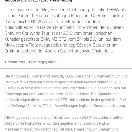
Wed Jun 24 15:21:00 CEST 2026
Pressemeldung
Gemeinsam mit der Bayerischen Staatsoper präsentiert BMW als
Global Partner bei den diesjährigen Münchner Opernfestspielen
das ikonische BMW Art Car von Jeff Koons vor dem
Nationaltheater im Herzen Münchens. Im Rahmen der aktuellen
BMW Art Car World Tour ist der 2010 vom amerikanischen
Künstler gestaltete BMW M3 GT2 vom 24. bis 26. Juni auf dem
Max-Joseph-Platz ausgestellt und begrüßt dort Besucher am
Eröffnungsabend der Apollon Stufenbar sowie Gäste der ...
Unternehmen
·
Kulturengagement
Die Angaben zu Kraftstoffverbrauch, CO2-Emissionen, Stromverbrauch und
Reichweite werden nach dem vorgeschriebenen Messverfahren VO (EU)
2007/715 in der jeweils geltenden Fassung ermittelt. Sie beziehen sich auf
Fahrzeuge auf dem Automobilmarkt in Deutschland. Bei Spannbreiten
berücksichtigen die Angaben im NEFZ Unterschiede in der gewählten Rad-
und Reifengröße, im WLTP die Auswirkungen jeglicher Sonderausstattung.
Alle Angaben sind bereits auf Basis des neuen WLTP-Testzyklus ermittelt.
Aufgeführte NEFZ-Werte wurden gegebenenfalls auf das NEFZ-
Messverfahren zurückgerechnet. Für die Bemessung von Steuern und