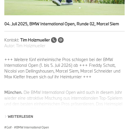
04. Juli 2025, BMW International Open, Runde 02, Marcel Siem
Kontakt:
Tim Holzmueller
Autor:
Tim Holzmueller
+++ Weitere fünf einheimische Pros schlagen bei der BMW
International Open (1. bis 5. Juli 2026) ab +++ Freddy Schott,
Nicolai von Dellingshausen, Marcel Siem, Marcel Schneider und
Max Kieffer freuen sich auf ihr Heimturnier +++
München.
Die BMW International Open wird auch in diesem Jahr
wieder eine attraktive Mischung aus internationalen Top-Spielern
und den besten einheimischen Pros präsentieren. Das Heimspiel
beim einzigen DP World Tour Event in Deutschland (1. bis 5. Juli
2026, Golfclub München Eichenried) ist für die nationale Elite ein
WEITERLESEN
besonderes Erlebnis und ein Höhepunkt der Saison. Die Fans
wiederum dürfen sich einmal mehr auf zahlreiche Landsleute
Golf
·
BMW International Open