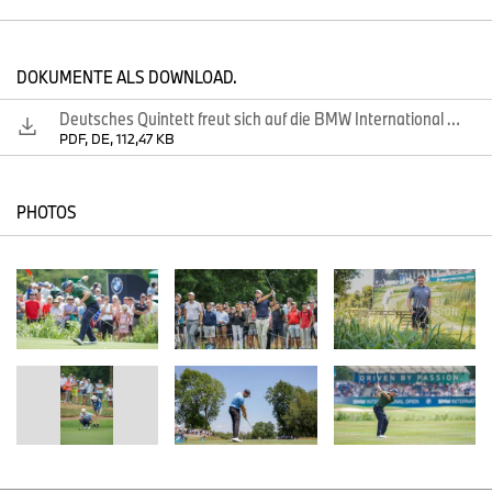
freuen, denn auch Freddy Schott, Nicolai von Dellingshausen,
Marcel Siem, Marcel Schneider und Max Kieffer werden bei der
37. Auflage des Traditionsturniers dabei sein.
DOKUMENTE ALS DOWNLOAD.
Der 25-jährige Freddy Schott konnte in diesem Jahr seinen ersten
Sieg auf der DP World Tour feiern, als er im Februar bei der
Deutsches Quintett freut sich auf die BMW International Open 2026
Bahrain Championship unter anderem Patrick Reed (USA) im
PDF, DE, 112,47 KB
Stechen bezwang. In München kommt es nun zum erneuten
Aufeinandertreffen mit dem Major-Sieger.
PHOTOS
Seit vielen Jahren ist Nicolai von Dellingshausen nicht mehr von
der BMW International Open wegzudenken. Der 33-Jährige
triumphierte im vergangenen Jahr bei der Austrian Open erstmals
auf der DP World Tour und erreichte 2022 mit einem geteilten
fünften Rang sein bestes Ergebnis in München.
Den Traum vom Sieg in seinem „Kinderzimmer“ – er verbrachte
seine Kindheit im GC München Eichenried – hat Marcel Siem
noch nicht ausgeträumt. Der 45-Jährige wird einen erneuten
Anlauf nehmen, um in der Heimat seinen siebten Titel auf der DP
World Tour zu gewinnen.
Marcel Schneider gab sein Debüt bei der BMW International