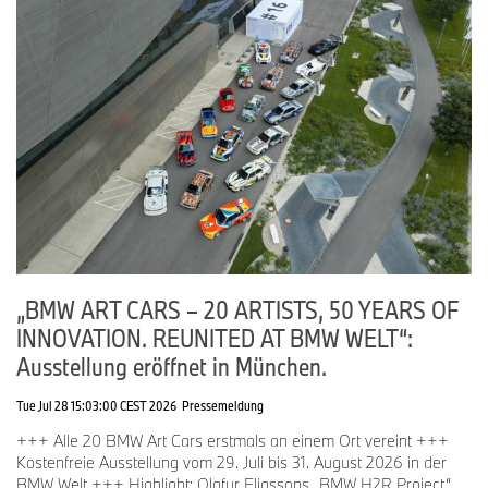
Save the date: Am
4. Juli 2026
findet Oper für alle in München
statt, mit der Live-Übertragung von Richard Wagners „Die
Walküre“, inszeniert von Tobias Kratzer und unter musikalischer
Leitung von Vladimir Jurowski.
Das kulturelle Engagement der BMW Group mit exklusiven
Updates und tieferen Einblicken in die globalen Initiativen kann
auf Instagram unter
@BMWGroupCulture
verfolgt werden.
„BMW ART CARS – 20 ARTISTS, 50 YEARS OF
INNOVATION. REUNITED AT BMW WELT“:
Ausstellung eröffnet in München.
Tue Jul 28 15:03:00 CEST 2026
Pressemeldung
+++ Alle 20 BMW Art Cars erstmals an einem Ort vereint +++
Kostenfreie Ausstellung vom 29. Juli bis 31. August 2026 in der
BMW Welt +++ Highlight: Olafur Eliassons „BMW H2R Project“