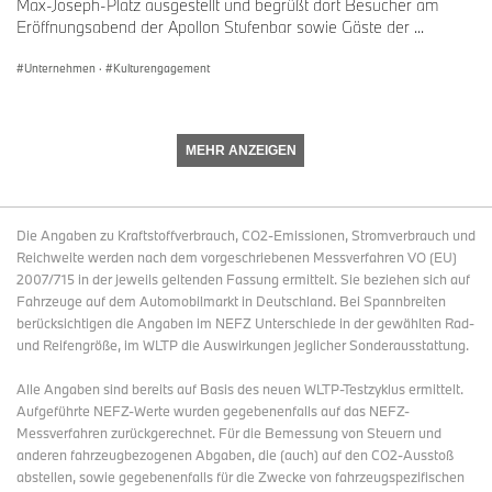
Max-Joseph-Platz ausgestellt und begrüßt dort Besucher am
Eröffnungsabend der Apollon Stufenbar sowie Gäste der ...
Unternehmen
·
Kulturengagement
MEHR ANZEIGEN
Die Angaben zu Kraftstoffverbrauch, CO2-Emissionen, Stromverbrauch und
Reichweite werden nach dem vorgeschriebenen Messverfahren VO (EU)
2007/715 in der jeweils geltenden Fassung ermittelt. Sie beziehen sich auf
Fahrzeuge auf dem Automobilmarkt in Deutschland. Bei Spannbreiten
berücksichtigen die Angaben im NEFZ Unterschiede in der gewählten Rad-
und Reifengröße, im WLTP die Auswirkungen jeglicher Sonderausstattung.
Alle Angaben sind bereits auf Basis des neuen WLTP-Testzyklus ermittelt.
Aufgeführte NEFZ-Werte wurden gegebenenfalls auf das NEFZ-
Messverfahren zurückgerechnet. Für die Bemessung von Steuern und
anderen fahrzeugbezogenen Abgaben, die (auch) auf den CO2-Ausstoß
abstellen, sowie gegebenenfalls für die Zwecke von fahrzeugspezifischen