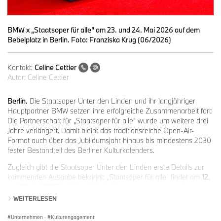
BMW x „Staatsoper für alle“ am 23. und 24. Mai 2026 auf dem
Bebelplatz in Berlin. Foto: Franziska Krug (06/2026)
Kontakt:
Celine Cettier
Autor:
Celine Cettier
Berlin.
Die Staatsoper Unter den Linden und ihr langjähriger
Hauptpartner BMW setzen ihre erfolgreiche Zusammenarbeit fort:
Die Partnerschaft für „Staatsoper für alle“ wurde um weitere drei
Jahre verlängert. Damit bleibt das traditionsreiche Open-Air-
Format auch über das Jubiläumsjahr hinaus bis mindestens 2030
fester Bestandteil des Berliner Kulturkalenders.
Zugleich gibt die Staatsoper Unter den Linden erste Details zur
kommenden Ausgabe bekannt: „Staatsoper für alle“ findet am
12.
und 13. Juni 2027
auf dem Bebelplatz
statt und wird zusätzlich zur
Opern-Live-Übertragung und dem Open-Air-Konzert der
WEITERLESEN
Staatskapelle Berlin beim 20-jährigen Jubiläum erstmals um die
Live-Übertragung einer Vorstellung des Staatsballetts Berlin
Unternehmen
·
Kulturengagement