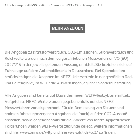
ein integriertes Gesamtangebot aus verschiedenen
Technologie
·
BMW i
·
i3
·
Aceman
·
iX3
·
i5
·
Cooper
·
i7
Komponenten, das zentral von SOLARWATT koordiniert wird.
Gleichzeitig bleibt dieses flexibel aufgebaut, so dass einzelne
Komponenten je nach Bedarf kombiniert werden können.
MEHR ANZEIGEN
Zusätzlich wird das HEMS Angebot über die digitalen Kanäle von
BMW kommuniziert.
Kooperation seit 2013 im Bereich Elektromobilität und
Heimspeicher.
Die Angaben zu Kraftstoffverbrauch, CO2-Emissionen, Stromverbrauch und
Reichweite werden nach dem vorgeschriebenen Messverfahren VO (EU)
Die Zusammenarbeit von BMW und SOLARWATT im Bereich
2007/715 in der jeweils geltenden Fassung ermittelt. Sie beziehen sich auf
Elektromobilität besteht seit 2013. Mit der nun vorgestellten
Fahrzeuge auf dem Automobilmarkt in Deutschland. Bei Spannbreiten
Konkretisierung des Angebots erweitern beide Unternehmen
berücksichtigen die Angaben im NEFZ Unterschiede in der gewählten Rad-
diese Kooperation um einen weiteren Baustein für ein vernetztes
und Reifengröße, im WLTP die Auswirkungen jeglicher Sonderausstattung.
Heimenergieökosystem. Die Experten von BMW und
SOLARWATT freuen sich auf Ihren Besuch auf der Messe in
Alle Angaben sind bereits auf Basis des neuen WLTP-Testzyklus ermittelt.
Halle C5, Stand 640. Die gemeinsame Produktpräsentation bei
Aufgeführte NEFZ-Werte wurden gegebenenfalls auf das NEFZ-
einem Pressegespräch am 23. Juni um 15.00 Uhr unterstreicht
Messverfahren zurückgerechnet. Für die Bemessung von Steuern und
diesen nächsten Entwicklungsschritt. Die Fachmesse findet vom
anderen fahrzeugbezogenen Abgaben, die (auch) auf den CO2-Ausstoß
23. bis 25. Juni 2026 in der Messe München statt.
abstellen, sowie gegebenenfalls für die Zwecke von fahrzeugspezifischen
Förderungen werden WLTP-Werte zugrunde gelegt. Weitere Informationen
sind hier www.bmw.de/wltp und hier www.dat.de/co2/ zu finden.