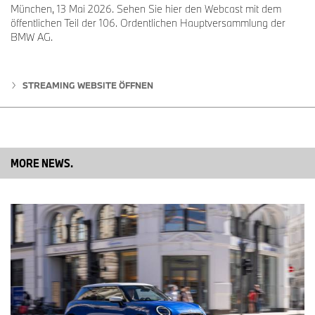
noch viele weitere hunderttausend Kilometer zu.
München, 13 Mai 2026. Sehen Sie hier den Webcast mit dem
öffentlichen Teil der 106. Ordentlichen Hauptversammlung der
BMW AG.
Corporate Communications
Franziska Liebert, Spokesperson MINI
Phone: +49-176-601-28030
STREAMING WEBSITE ÖFFNEN
E-mail: Franziska.Liebert@mini.com
Micaela Sandstede, Head of Communications MINI
Phone: +49-176-601-61611
E-mail: micaela.sandstede@bmw.de
MORE NEWS.