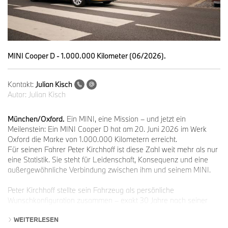
MINI Cooper D - 1.000.000 Kilometer (06/2026).
Kontakt:
Julian Kisch
Autor:
Julian Kisch
München/Oxford.
Ein MINI, eine Mission – und jetzt ein
Meilenstein: Ein MINI Cooper D hat am 20. Juni 2026 im Werk
Oxford die Marke von 1.000.000 Kilometern erreicht.
Für seinen Fahrer Peter Kirchhoff ist diese Zahl weit mehr als nur
eine Statistik. Sie steht für Leidenschaft, Konsequenz und eine
außergewöhnliche Verbindung zwischen ihm und seinem MINI.
Peter Kirchhoff stellte sein Fahrzeug als persönliche
Wunschkonfiguration zusammen – exakt 30 Jahre nach seiner
ersten Fahrstunde. „Auch wenn das Fahrzeug hauptsächlich für
WEITERLESEN
lange Reisen gedacht war, kam für mich als MINI Fan nichts