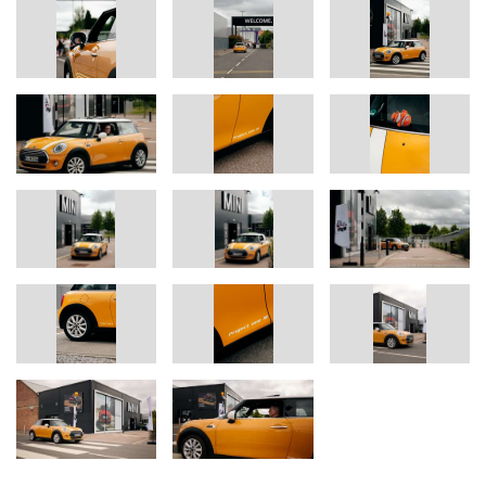
Die Idee zur Million war kein Zufall, sondern Teil eines klaren
Plans: Das „Project one M“ entstand bereits mit der Auslieferung
des Fahrzeugs über das Autohaus Schmidt in Hamm. Es war auf
zwölf Jahre angelegt – und wurde konsequent umgesetzt. Wer
dem Facebook-Profil von Peter folgt, sieht die Präzision hinter
diesem Projekt: Fahrdaten werden kontinuierlich dokumentiert,
analysiert und transparent gemacht. Das Ergebnis: ein
Meilenstein, der nicht nur gefahren, sondern systematisch erreicht
wurde.
Oxford – der emotionale Zielpunkt.
Die Wahl des Zielorts war bewusst: Oxford ist die Geburtsstätte
des modernen MINI und bis heute das Herz der Produktion. Am
26. April 2001 lief dort der erste moderne MINI vom Band.
Markus Grüneisl, Leiter der Werke Oxford und Swindon, sagte:
„Oxford ist seit 1959 Teil der MINI Geschichte – seit hier die ersten
klassischen Minis vom Band liefen. In diesem Jahr feiern wir 25
Jahre moderne MINI Produktion in Oxford. Dass Peter den
besonderen Moment mit seinem MINI hier mit uns begeht, ist eine
schöne Würdigung der Expertise und des Engagements unseres
Teams. Wir sind stolz darauf, dass ein hier gebauter MINI mühelos