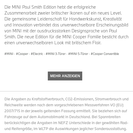
Die MINI Paul Smith Edition hebt die erfolgreiche
Zusammenarbeit zweier britischer Ikonen auf ein neues Level.
Die gemeinsame Leidenschaft für Handwerkskunst, Kreativität
und Innovation verbindet das unverwechselbare Erscheinungsbild
von MINI mit der ausdrucksstarken Designsprache von Paul
Smith. Die neue Edition für die MINI Cooper Familie besticht durch
einen unverwechselbaren Look mit britischem Flair.
MINI
·
Cooper
·
Electric
·
MINI 3-Türer
·
MINI 5-Türer
·
Cooper Convertible
MEHR ANZEIGEN
Die Angaben zu Kraftstoffverbrauch, CO2-Emissionen, Stromverbrauch und
Reichweite werden nach dem vorgeschriebenen Messverfahren VO (EU)
2007/715 in der jeweils geltenden Fassung ermittelt. Sie beziehen sich auf
Fahrzeuge auf dem Automobilmarkt in Deutschland. Bei Spannbreiten
berücksichtigen die Angaben im NEFZ Unterschiede in der gewählten Rad-
und Reifengröße, im WLTP die Auswirkungen jeglicher Sonderausstattung.