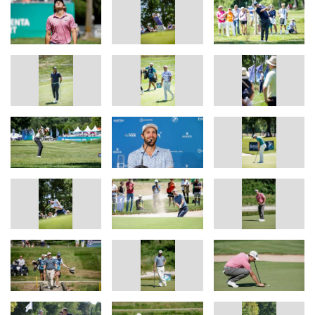
Kindern und Jugendlichen. Die BMW Group ist überzeugt, dass
Bildung der Schlüssel für eine selbstbestimmte Zukunft junger
Menschen und ein wichtiger Baustein für den Zusammenhalt
unserer Gesellschaft ist.
Hole-in-One Fahrzeug 2026: Der neue
BMW X5 M60e xDrive.
Ein Ass an der 17. Spielbahn ist in diesem Jahr noch keinem
Spieler gelungen, so dass der dafür ausgelobte Sonderpreis noch
zu haben ist: der neue BMW X5 M60e xDrive, ein Plug-in-Hybrid
mit BMW Motorsport Genen. Der neue BMW X5 feierte am
Dienstag seine Weltpremiere im BMW Group Werk Spartanburg
(USA) und präsentiert sich bei der BMW International Open
erstmals der deutschen Öffentlichkeit. Der neue BMW X5 schreibt
das nächste Kapitel seiner Erfolgsgeschichte. In der nunmehr
fünften Generation überzeugt der BMW X5 mit technischen
Innovationen, einem begeisternden neuen Design sowie der
Integration der zukunftsweisenden Technologien der Neuen
Klasse. Damit unterstreicht er seine Ausnahmestellung und
seinen Führungsanspruch in einem Segment, das er selbst
begründet hat.