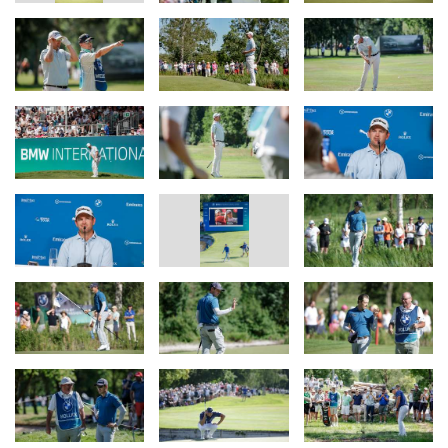
(In voller Länge finden Sie alle Interviews im
Virtual Media Center
)
Bernd Wiesberger:
„Die BMW International Open ist ein
fantastisches Turnier für uns. Das gesamte Team achtet enorm
gut auf uns Spieler, daher nehmen es alle in ihre Turnierkalender
auf – und das Spielerfeld ist folglich immer großartig.
Entsprechend hatte dieses Turnier in der Vergangenheit viele
großartige Champions. Es wäre schön, wenn ich mich da
einreihen könnte. Aber es sind noch 18 Löcher zu spielen. Heute
war es schwierig: Es war etwas windig, der Platz war etwas
trockener und die Grüns waren härter als an den ersten beiden
Tagen. Die Fahnenpositionen konnten sich auch sehen lassen.
Daher war der Tag ziemlich interessant. Ich habe gute Schläge
und gute Putts gemacht, sowohl zu Birdies als auch zu Pars auf
den hinteren Neun. Insofern bin ich heute sehr glücklich mit
meiner Performance. Ich freue mich darauf, morgen hoffentlich mit
viel Support am ersten Tee zu stehen.“
Thomas Rosenmüller:
„Ich finde es unfassbar cool, wie viele
Kinder wieder da sind. Ich erinnere mich immer noch an das
Gefühl, wie es damals als Kind war, hier zu sein. Als Martin
(Kaymer) 2008 gewonnen hat, war ich eines der Kinder, die da