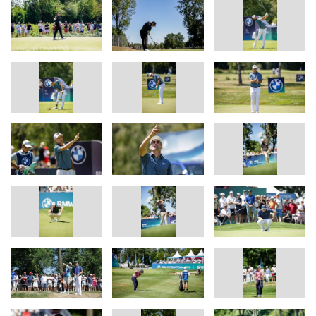
EAGLES FOR EDUCATION.
Im bisherigen Turnierverlauf notierten die Pros auf ihre
Scorekarten 49 Eagles.
Auch in diesem Jahr arbeitet die BMW Group mit ihrer Initiative
EAGLES FOR EDUCATION im Rahmen der BMW International
Open mit der Philipp Lahm Stiftung für Sport und Bildung
zusammen. Die BMW Group unterstützt die Stiftung bei der
Umsetzung der Philipp Lahm Sommercamps mit 1.000 Euro pro
gespieltem Eagle sowie vor Ort mit BMW Botschafterinnen und
Botschaftern. „Gemeinsam mit der BMW Group arbeiten wir
daran, Kinder für die Zukunft und für ihr Leben zu stärken. Kinder
haben das ganze Leben noch vor sich – und sie sind unsere
Zukunft“, sagt Lahm. „Unser Ziel ist es, ihnen Hilfestellungen in
den drei Bereichen Bewegung, gesunde Ernährung und
Persönlichkeitsentwicklung zu geben.“
Mit EAGLES FOR EDUCATION nutzt die BMW Group seit 2023
zahlreiche BMW Titelturniere rund um den Globus, um ihrer
Verantwortung als Corporate Citizen gerecht zu werden und sich
an Lösungen für gesellschaftliche Herausforderungen zu
beteiligen. Der Fokus liegt auf Ausbildung und Befähigung von