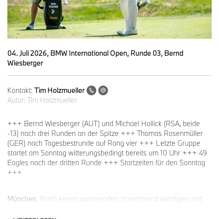
04. Juli 2026, BMW International Open, Runde 03, Bernd
Wiesberger
Kontakt:
Tim Holzmueller
Autor:
Tim Holzmueller
+++ Bernd Wiesberger (AUT) und Michael Hollick (RSA, beide
-13) nach drei Runden an der Spitze +++ Thomas Rosenmüller
(GER) nach Tagesbestrunde auf Rang vier +++ Letzte Gruppe
startet am Sonntag witterungsbedingt bereits um 10 Uhr +++ 49
Eagles nach der dritten Runde +++ Startzeiten für den Sonntag
+++
München.
Nach einem spannenden, zunehmend windigen und
damit anspruchsvollen Samstag im Golfclub München Eichenried
haben der Österreicher Bernd Wiesberger (-5 für den Tag) und