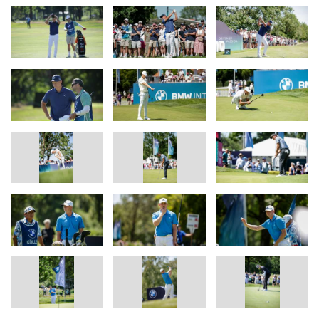
draußen standen, unbedingt ein Autogramm wollten und sich
gefreut haben, wenn Spieler Bälle ausgegeben oder
unterschrieben haben. Nun darf ich ein bisschen was davon
zurückgeben. Insbesondere heute bei unserem deutschen Flight
mit Freddy waren extrem viele Zuschauer da. Ich kann mich nicht
erinnern, wann ich das letzte Mal so viele Zuschauer gesehen
habe. Das ist unfassbar. Es ist einfach geil, hier zu sein.“
Aktuelles Leaderboard.
https://www.europeantour.com/dpworld-tour/bmw-international-
open-2026/leaderboard?round=3
Virtual Media Center.
Im zentralen Content-Hub der BMW International Open finden Sie
Bilder, Videos von Pressekonferenzen, Pressemitteilungen sowie
nützliche Informationen. Sie können alle Inhalte herunterladen
und für redaktionelle Zecke kostenfrei verwenden.
Die Nutzung
des Virtual Media Center ist ohne Registrierung möglich.
https://virtualmediacenter.com/bmwinternationalopen/