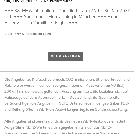
Sun Jul 05 12:02:00 CEST 2026
Pressemeldung
+++ 38. BMW International Open findet vom 26. bis 30. Mai 2027
statt +++ Spannender Finalsonntag in München +++ Aktuelle
Bilder von den Vormittags-Flights +++
Golf
·
BMW International Open
MEHR ANZEIGEN
Die Angaben zu Kraftstoffverbrauch, CO2-Emissionen, Stromverbrauch und
Reichweite werden nach dem vorgeschriebenen Messverfahren VO (EU)
2007/715 in der jeweils geltenden Fassung ermittelt. Sie beziehen sich auf
Fahrzeuge auf dem Automobilmarkt in Deutschland. Bei Spannbreiten
berücksichtigen die Angaben im NEFZ Unterschiede in der gewählten Rad-
und Reifengröße, im WLTP die Auswirkungen jeglicher Sonderausstattung.
Alle Angaben sind bereits auf Basis des neuen WLTP-Testzyklus ermittelt.
Aufgeführte NEFZ-Werte wurden gegebenenfalls auf das NEFZ-
Messverfahren zurückgerechnet. Für die Bemessung von Steuern und