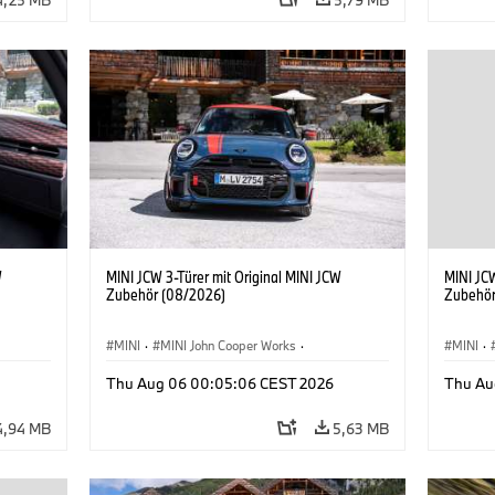
W
MINI JCW 3-Türer mit Original MINI JCW
MINI JCW
Zubehör (08/2026)
Zubehör
MINI
·
MINI John Cooper Works
·
MINI
·
John Cooper Works
·
John C
Thu Aug 06 00:05:06 CEST 2026
Thu Au
Sonderausstattungen, Zubehör
Sonder
4,94 MB
5,63 MB