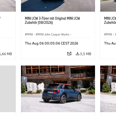
W
MINI JCW 3-Türer mit Original MINI JCW
MINI JCW
Zubehör (08/2026)
Zubehör
MINI
·
MINI John Cooper Works
·
MINI
·
John Cooper Works
·
John C
Thu Aug 06 00:05:06 CEST 2026
Thu Au
Sonderausstattungen, Zubehör
Sonder
4,66 MB
3,5 MB