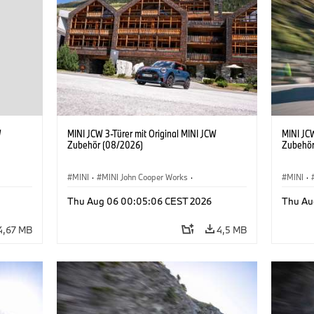
W
MINI JCW 3-Türer mit Original MINI JCW
MINI JCW
Zubehör (08/2026)
Zubehör
MINI
·
MINI John Cooper Works
·
MINI
·
John Cooper Works
·
John C
Thu Aug 06 00:05:06 CEST 2026
Thu Au
Sonderausstattungen, Zubehör
Sonder
4,67 MB
4,5 MB