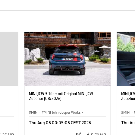
W
MINI JCW 3-Türer mit Original MINI JCW
MINI JCW
Zubehör (08/2026)
Zubehör
MINI
·
MINI John Cooper Works
·
MINI
·
John Cooper Works
·
John C
Thu Aug 06 00:05:06 CEST 2026
Thu Au
Sonderausstattungen, Zubehör
Sonder
4,25 MB
5,79 MB