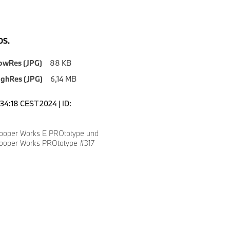
S.
owRes (JPG)
88 KB
ighRes (JPG)
6,14 MB
3:34:18 CEST 2024 | ID:
ooper Works E PROtotype und
ooper Works PROtotype #317