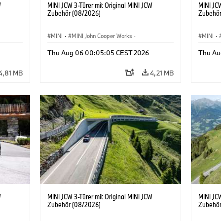
W
MINI JCW 3-Türer mit Original MINI JCW
MINI JCW
Zubehör (08/2026)
Zubehör
MINI
·
MINI John Cooper Works
·
MINI
·
John Cooper Works
·
John C
Thu Aug 06 00:05:05 CEST 2026
Thu Au
Sonderausstattungen, Zubehör
Sonder
4,81 MB
4,21 MB
W
MINI JCW 3-Türer mit Original MINI JCW
MINI JCW
Zubehör (08/2026)
Zubehör