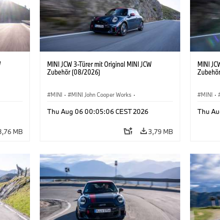
W
MINI JCW 3-Türer mit Original MINI JCW
MINI JCW
Zubehör (08/2026)
Zubehör
MINI
·
MINI John Cooper Works
·
MINI
·
John Cooper Works
·
John C
Thu Aug 06 00:05:06 CEST 2026
Thu Au
Sonderausstattungen, Zubehör
Sonder
3,76 MB
3,79 MB