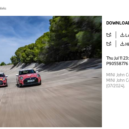
Works
DOWNLOAD
L
H
Thu Jul 11 2
P90558776
MINI John C
MINI John C
(07/2024).