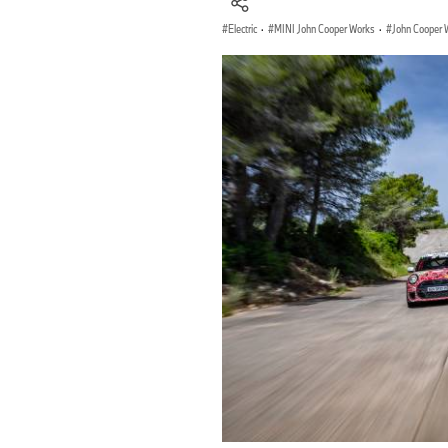
Electric
·
MINI John Cooper Works
·
John Cooper 