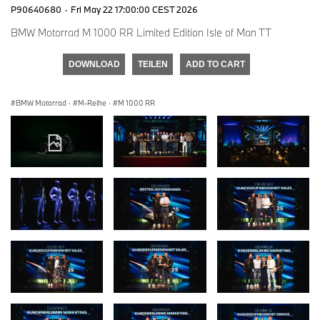
P90640680
·
Fri May 22 17:00:00 CEST 2026
BMW Motorrad M 1000 RR Limited Edition Isle of Man TT
DOWNLOAD
TEILEN
ADD TO CART
BMW Motorrad
·
M-Reihe
·
M 1000 RR