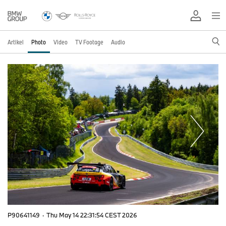
Artikel
Photo
Video
TV Footage
Audio
P90641149
·
Thu May 14 22:31:54 CEST 2026