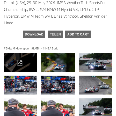
Detroit (USA), 29-30 May 2026. IMSA WeatherTech SportsCar
Championship, IWSC, #24 BMW M Hybrid V8, LMDh, GTP,
Hypercar, BMW M Team WRT, Dries Vanthoor, Sheldon van der
Linde.
DOWNLOAD
TEILEN
ADD TO CART
BMW M Motorsport
·
LMDh
·
IMSA Serie