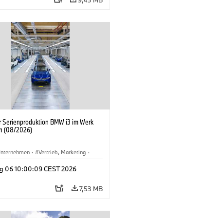
er Serienproduktion BMW i3 im Werk
n (08/2026)
nternehmen
·
Vertrieb, Marketing
·
tionswerke
·
Standorte
·
i3
·
BMW i
g 06 10:00:09 CEST 2026
7,53 MB