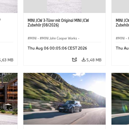
W
MINI JCW 3-Türer mit Original MINI JCW
MINI JCW
Zubehör (08/2026)
Zubehör
MINI
·
MINI John Cooper Works
·
MINI
·
John Cooper Works
·
John C
Thu Aug 06 00:05:06 CEST 2026
Thu Au
Sonderausstattungen, Zubehör
Sonder
5,63 MB
5,48 MB