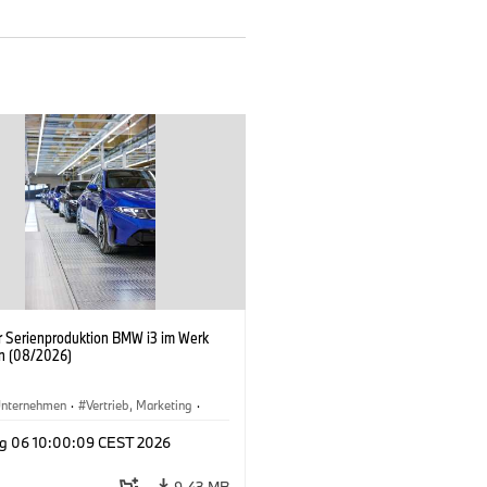
er Serienproduktion BMW i3 im Werk
n (08/2026)
nternehmen
·
Vertrieb, Marketing
·
tionswerke
·
Standorte
·
i3
·
BMW i
g 06 10:00:09 CEST 2026
9,43 MB