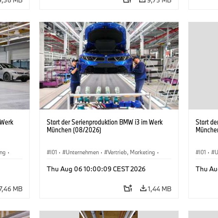
 Werk
Start der Serienproduktion BMW i3 im Werk
Start d
München (08/2026)
Münche
ing
·
I01
·
Unternehmen
·
Vertrieb, Marketing
·
I01
·
U
BMW i
Produktionswerke
·
Standorte
·
i3
·
BMW i
Produk
Thu Aug 06 10:00:09 CEST 2026
Thu Au
7,46 MB
1,44 MB