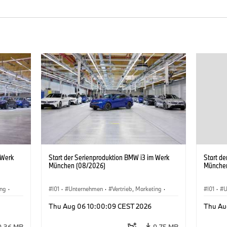
 Werk
Start der Serienproduktion BMW i3 im Werk
Start d
München (08/2026)
Münche
ing
·
I01
·
Unternehmen
·
Vertrieb, Marketing
·
I01
·
U
BMW i
Produktionswerke
·
Standorte
·
i3
·
BMW i
Produk
Thu Aug 06 10:00:09 CEST 2026
Thu Au
9,36 MB
9,75 MB