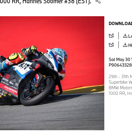
000 RR, Hannes Soomer #38 (EST).
DOWNLOAD
L
H
Sat May 30 1
P90643328
29th - 31th
Superbike W
BMW Motorr
1000 RR, H