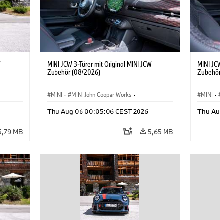
W
MINI JCW 3-Türer mit Original MINI JCW
MINI JCW
Zubehör (08/2026)
Zubehör
MINI
·
MINI John Cooper Works
·
MINI
·
John Cooper Works
·
John C
Thu Aug 06 00:05:06 CEST 2026
Thu Au
Sonderausstattungen, Zubehör
Sonder
5,79 MB
5,65 MB