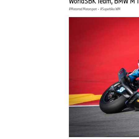
WorldSBK Team, BMW M 1
Motorrad Motorsport
·
Superbike WM