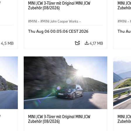
W
MINI JCW 3-Türer mit Original MINI JCW
MINI JCW
Zubehör (08/2026)
Zubehör
MINI
·
MINI John Cooper Works
·
MINI
·
John Cooper Works
·
John C
Thu Aug 06 00:05:06 CEST 2026
Thu Au
Sonderausstattungen, Zubehör
Sonder
4,5 MB
4,17 MB
W
MINI JCW 3-Türer mit Original MINI JCW
MINI JCW
Zubehör (08/2026)
Zubehör