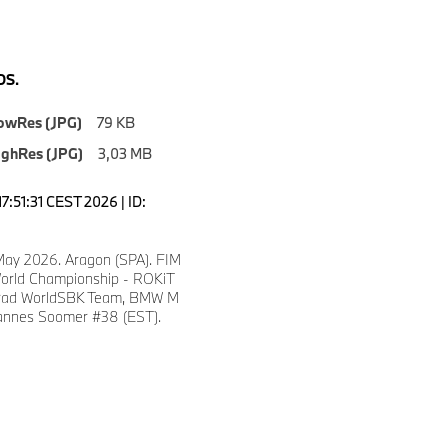
S.
owRes (JPG)
79 KB
ighRes (JPG)
3,03 MB
7:51:31 CEST 2026 | ID:
 May 2026. Aragon (SPA). FIM
orld Championship - ROKiT
ad WorldSBK Team, BMW M
annes Soomer #38 (EST).