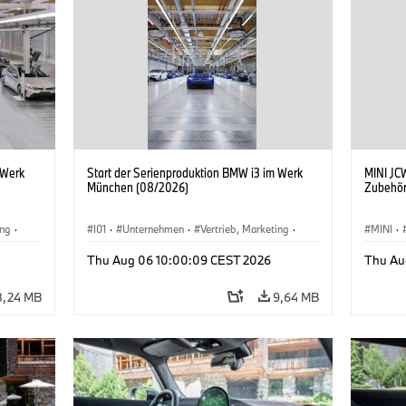
 Werk
Start der Serienproduktion BMW i3 im Werk
MINI JCW
München (08/2026)
Zubehör
ing
·
I01
·
Unternehmen
·
Vertrieb, Marketing
·
MINI
·
BMW i
Produktionswerke
·
Standorte
·
i3
·
BMW i
John C
Thu Aug 06 10:00:09 CEST 2026
Thu Au
Sonder
8,24 MB
9,64 MB