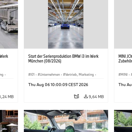
 Werk
Start der Serienproduktion BMW i3 im Werk
MINI JCW
München (08/2026)
Zubehör
ing
·
I01
·
Unternehmen
·
Vertrieb, Marketing
·
MINI
·
BMW i
Produktionswerke
·
Standorte
·
i3
·
BMW i
John C
Thu Aug 06 10:00:09 CEST 2026
Thu Au
Sonder
8,24 MB
9,64 MB