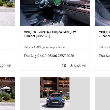
W
MINI JCW 3-Türer mit Original MINI JCW
MINI JCW
Zubehör (08/2026)
Zubehör
MINI
·
MINI John Cooper Works
·
MINI
·
John Cooper Works
·
John C
Thu Aug 06 00:05:06 CEST 2026
Thu Au
Sonderausstattungen, Zubehör
Sonder
5,79 MB
5,65 MB