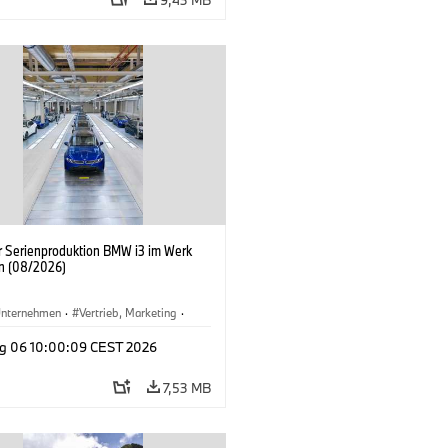
er Serienproduktion BMW i3 im Werk
n (08/2026)
nternehmen
·
Vertrieb, Marketing
·
tionswerke
·
Standorte
·
i3
·
BMW i
g 06 10:00:09 CEST 2026
7,53 MB