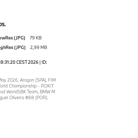
S.
owRes (JPG)
79 KB
ighRes (JPG)
2,99 MB
18:31:20 CEST 2026 | ID:
 May 2026. Aragon (SPA). FIM
orld Championship - ROKiT
ad WorldSBK Team, BMW M
guel Oliveira #88 (POR).