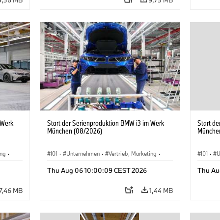
 Werk
Start der Serienproduktion BMW i3 im Werk
Start d
München (08/2026)
Münche
ing
·
I01
·
Unternehmen
·
Vertrieb, Marketing
·
I01
·
U
BMW i
Produktionswerke
·
Standorte
·
i3
·
BMW i
Produk
Thu Aug 06 10:00:09 CEST 2026
Thu Au
7,46 MB
1,44 MB