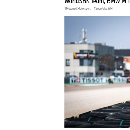
WorldSBK Team, BMW M 10
Motorrad Motorsport
·
Superbike WM