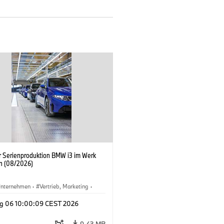
er Serienproduktion BMW i3 im Werk
n (08/2026)
nternehmen
·
Vertrieb, Marketing
·
tionswerke
·
Standorte
·
i3
·
BMW i
g 06 10:00:09 CEST 2026
9,43 MB