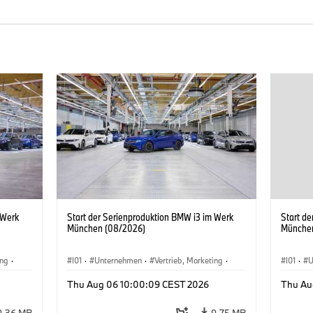
 Werk
Start der Serienproduktion BMW i3 im Werk
Start d
München (08/2026)
Münche
ing
·
I01
·
Unternehmen
·
Vertrieb, Marketing
·
I01
·
U
BMW i
Produktionswerke
·
Standorte
·
i3
·
BMW i
Produk
Thu Aug 06 10:00:09 CEST 2026
Thu Au
9,36 MB
9,75 MB