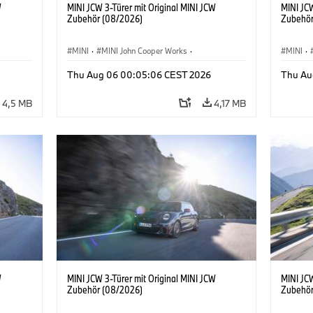
W
MINI JCW 3-Türer mit Original MINI JCW
MINI JCW
Zubehör (08/2026)
Zubehör
MINI
·
MINI John Cooper Works
·
MINI
·
John Cooper Works
·
John C
Thu Aug 06 00:05:06 CEST 2026
Thu Au
Sonderausstattungen, Zubehör
Sonder
4,5 MB
4,17 MB
W
MINI JCW 3-Türer mit Original MINI JCW
MINI JCW
Zubehör (08/2026)
Zubehör