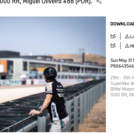
00 RR, Miguel Oliveira #88 (POR).
DOWNLOAD
L
H
Sun May 31 
P90643546
29th - 31th
Superbike W
BMW Motorr
1000 RR, Mi