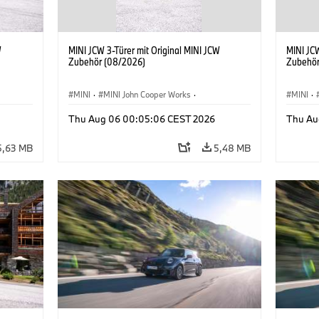
W
MINI JCW 3-Türer mit Original MINI JCW
MINI JCW
Zubehör (08/2026)
Zubehör
MINI
·
MINI John Cooper Works
·
MINI
·
John Cooper Works
·
John C
Thu Aug 06 00:05:06 CEST 2026
Thu Au
Sonderausstattungen, Zubehör
Sonder
5,63 MB
5,48 MB