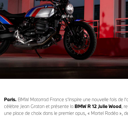
Paris.
BMW Motorrad France s’inspire une nouvelle fois de l’
célèbre Jean Graton et présente la
BMW R 12 Julie Wood
, r
une place de choix dans le premier opus, « Mortel Rodéo », de