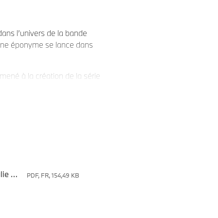
ans l’univers de la bande
oïne éponyme se lance dans
mené à la création de la série
ises du constructeur bavarois
ation de l’illustre Michel
, indépendante et
rsonnage principal de 8
utomobile quelques années
t Claudi Stassi ont travaillé
BMW Motorrad France présente la BMW R 12 Julie Wood_ édition limitée à 15 exemplaires_ inspirée de l_héroïne éponyme
PDF, FR, 154,49 KB
 futur et ont, d’ores et déjà,
aison. Le premier de ces 3
public le 14 février 2025.