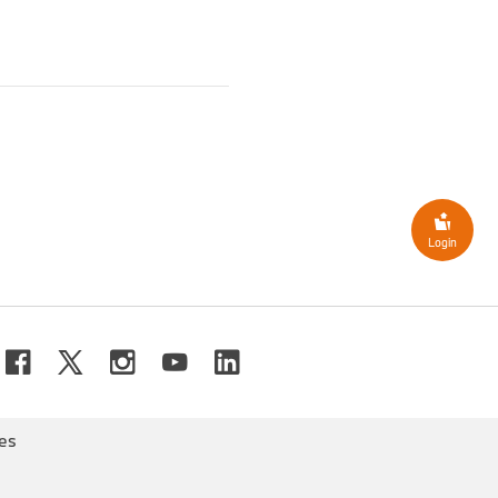
Login
de vitesse et Hill Start
tèle. Ne peut pas être
es