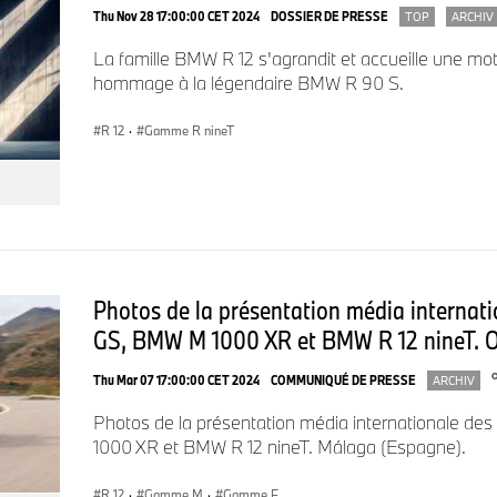
• Compte-tours analogique (qui vient compléter le cadran d
Thu Nov 28 17:00:00 CET 2024
DOSSIER DE PRESSE
TOP
ARCHIV
de série).
La famille BMW R 12 s'agrandit et accueille une mot
hommage à la légendaire BMW R 90 S.
Riche de cet équipement, la
BMW R 12 Julie Wood
est dispo
R 12
·
Gamme R nineT
TTC
auprès du réseau de concessionnaires BMW Motorrad F
Cette édition limitée sera présentée pour la première fois au p
Rétromobile qui se déroulera du 5 au 9 février prochains à Pari
Strips – hall 1 L017). Elle sera également l’une des stars du
Photos de la présentation média interna
Salon du 2 roues de Lyon qui se tiendra à Eurexpo du 13 au 16 
GS, BMW M 1000 XR et BMW R 12 nineT. O
Pour accompagner l’arrivée de la BMW R 12 Julie Wood, ch
Thu Mar 07 17:00:00 CET 2024
COMMUNIQUÉ DE PRESSE
ARCHIV
***
Motorrad recevra une dotation exclusive de l’album
« Morte
de l’héroïne californienne résonne, plus que jamais, dans l
Photos de la présentation média internationale 
1000 XR et BMW R 12 nineT. Málaga (Espagne).
bavaroise.
R 12
·
Gamme M
·
Gamme F