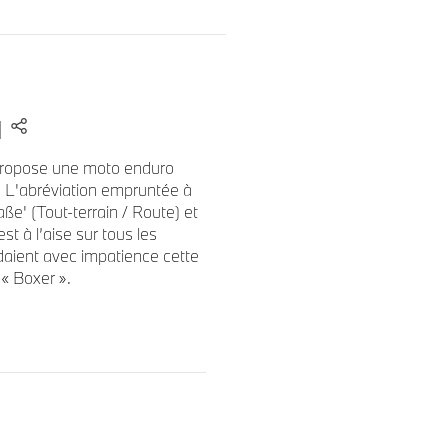
 grâce à sa peinture pailletée
 s’inspirent de la palette de
uméro d’exemplaire « XX/15 »,
ilement sur le réservoir,
usive de la BMW R 12 Julie
propose une moto enduro
n. L'abréviation empruntée à
ße' (Tout-terrain / Route) et
d’un équipement complet :
t à l’aise sur tous les
aient avec impatience cette
te Pro et capteur de pression
« Boxer ».
16’’ à l’arrière,