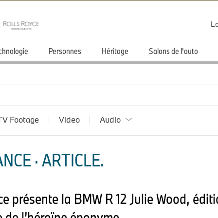
Lo
chnologie
Personnes
Héritage
Salons de l'auto
TV Footage
Video
Audio
NCE · ARTICLE.
présente la BMW R 12 Julie Wood, éditio
e de l’héroïne éponyme.