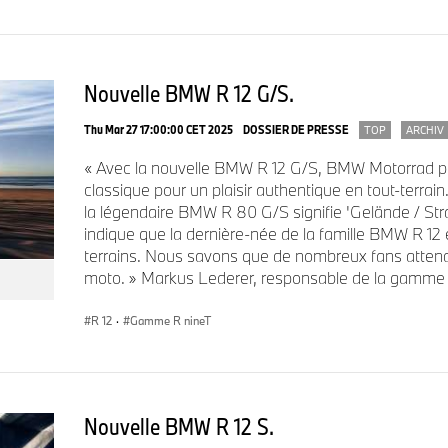
Cette édition numérotée est identifiable au premier coup d’œil
argent, sublimée par des bandes stylisées bleues et rouges qui
couleurs du casque fétiche de la motarde californienne. Le n
Nouvelle BMW R 12 G/S.
le nom de l’héroïne ainsi que son logo « W » sont apposés subt
devant le pilote et s’intègrent parfaitement à la peinture excl
Thu Mar 27 17:00:00 CET 2025
DOSSIER DE PRESSE
TOP
ARCHIV
Wood.
« Avec la nouvelle BMW R 12 G/S, BMW Motorrad 
classique pour un plaisir authentique en tout-terrai
la légendaire BMW R 80 G/S signifie 'Gelände / Stra
En plus de ce style unique, la BMW R 12 Julie Wood se dote 
indique que la dernière-née de la famille BMW R 12 es
terrains. Nous savons que de nombreux fans attend
**
• Finition PRO (Pack Confort
, alarme antivol, feux de rou
moto. » Markus Lederer, responsable de la gamme 
des pneumatiques RDC),
R 12
·
Gamme R nineT
• Kit passager,
• Échappement design,
• Roues noires à rayons Option 719 Classic de 19’’ à l’avant et 
Nouvelle BMW R 12 S.