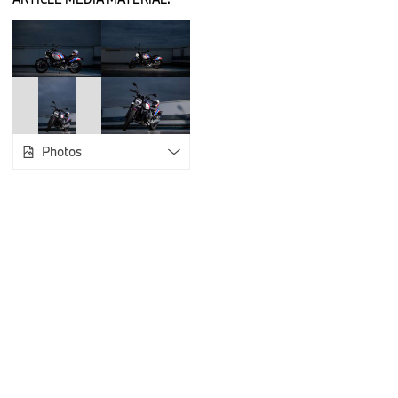
Pour l’accompagner dans cette nouvelle saison, Julie Wood a
R 12 et l’a personnalisée pour qu’elle soit le reflet et le prolo
personnalité. Selon les équipes de BMW Motorrad France, ce
qui l’accompagne dans son quotidien ne pouvait se cantonne
dessinée du duo P. Pelaez/ C. Stassi.
Photos
Une édition limitée à 15 exemplaires numérotés.
La BMW R 12 fait partie intégrante de la gamme « Héritage 
renouvelée. Présentée en 2023, alors que BMW Motorrad fêtai
moto au look néo-rétro est particulièrement appréciée des ad
Forte de ses 95 chevaux et de son moteur boxer 1 170 cc refroid
tempérament de la BMW R 12 se marie parfaitement à la foug
BMW Motorrad France a confié le design de la moto pilotée p
bande dessinée à Stéphane Brun, déjà à l’origine de la BMW R
Ce design est l’élément central de la personnalisation de l’édi
de la BMW R 12 Julie Wood présentée aujourd’hui.