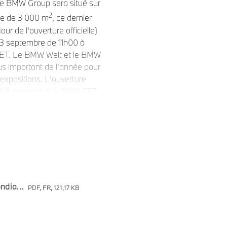
 de BMW Group sera situé sur
2
cie de 3 000 m
, ce dernier
ur de l'ouverture officielle)
13 septembre de 11h00 à
CET. Le BMW Welt et le BMW
s important de l'année pour
 expositions. L'ouverture
undi 8 septembre à 8h00 CET.
onnels et sera ouvert chaque
son histoire à l'IAA Mobility
BMW Group à l'IAA Mobility 2025 : première mondiale de la nouvelle BMW iX3.
modèle de la nouvelle famille
PDF, FR, 121,17 KB
événement. Révélées par
 technologies joueront un rôle
 nouvelle BMW iX3 offre au