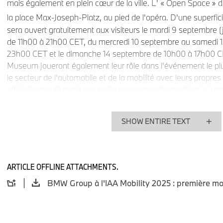
mais également en plein cœur de la ville. L' « Open Space »
la place Max-Joseph-Platz, au pied de l'opéra. D'une superfi
sera ouvert gratuitement aux visiteurs le mardi 9 septembre (jo
de 11h00 à 21h00 CET, du mercredi 10 septembre au samedi 
23h00 CET et le dimanche 14 septembre de 10h00 à 17h00 
Museum joueront également leur rôle dans l'événement le plu
le secteur de l'automobile et de la mobilité avec leurs propres
officielle du « Summit » aura lieu au centre d'exposition le l
Cet espace est principalement destiné aux visiteurs professi
jour jusqu'au vendredi 12 septembre de 9h00 à 18h00 CET.
SHOW ENTIRE TEXT
Première mondiale de la Neue Klasse.
ARTICLE OFFLINE ATTACHMENTS.
BMW Group présente l'un des modèles les plus significatifs de 
2025, dans sa ville natale de Munich. La BMW iX3, le premier 
Neue Klasse, fera sa première apparition publique lors de l'
l’intermédiaire de la Neue Klasse, une multitude de nouvelles
révolutionnaire à l'avenir pour l'ensemble de BMW Group. La