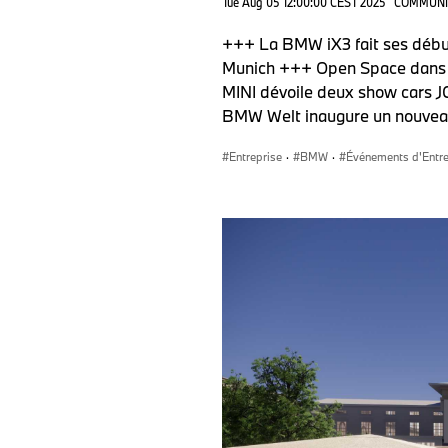
Tue Aug 05 12:00:00 CEST 2025
COMMUNI
+++ La BMW iX3 fait ses débu
Munich +++ Open Space dans l
MINI dévoile deux show cars 
BMW Welt inaugure un nouvea
Entreprise
·
BMW
·
Événements d'Entre