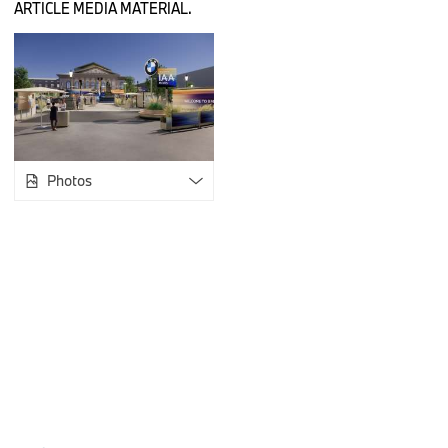
ARTICLE MEDIA MATERIAL.
public un premier aperçu de l'énorme avancée technologique
nombreux domaines : mobilité électrique, affichage et contrôl
connectivité, design, durabilité et ouverture technologique. 
bénéficieront des innovations de la Neue Klasse, quel que soi
propulsion utilisé.
Photos
La nouvelle BMW iX3 et ses nombreuses innovations au c
attentions.
Véritable fer de lance de BMW à l'IAA Mobility 2025, la nouv
de l'événement. En plus de la présentation de plusieurs exem
mondiale, la scène centrale à l'ombre de l'opéra de Munich s
accueillera également des "Masterclasses" quotidiennes met
modèle. Régulièrement pendant la semaine, des démonstrat
d'affichage BMW Panoramic Vision – incluant le nouveau B
entièrement développé en interne chez BMW, seront égalem
innovations inaugurées par la BMW iX3 se retrouveront progr