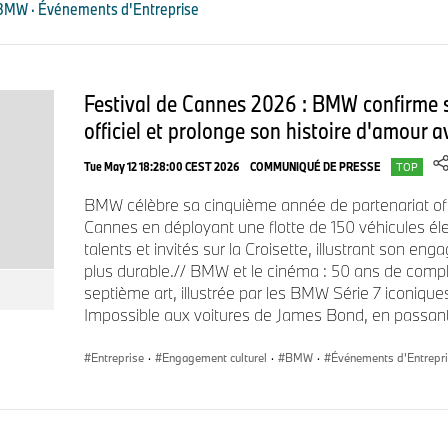
futurs modèles BMW.
 BMW · Événements d'Entreprise
BMW Charging présente la recharge bidirectionnelle.
Festival de Cannes 2026 : BMW confirme s
Une zone dédiée de l'Open Space sera consacrée à BMW Char
officiel et prolonge son histoire d'amour a
modèles électriques de la gamme actuelle BMW comme la no
Tue May 12 18:28:00 CEST 2026
COMMUNIQUÉ DE PRESSE
TOP
Les experts présents fourniront des informations sur la recha
Charging pour la recharge à domicile à l'aide de diverses 
BMW célèbre sa cinquième année de partenariat offic
présentera pour la première fois la recharge bidirectionnelle 
Cannes en déployant une flotte de 150 véhicules élect
lors du salon IAA Mobility. Cette technologie permet notamm
talents et invités sur la Croisette, illustrant son e
transférer l'énergie de sa batterie haute tension vers l'alimen
plus durable.// BMW et le cinéma : 50 ans de compli
du client (Vehicle-to-Home – V2H) ou le réseau public (Vehicl
septième art, illustrée par les BMW Série 7 iconique
Impossible aux voitures de James Bond, en passant p
Entreprise
·
Engagement culturel
·
BMW
·
Événements d'Entrepr
Une multitude de modèles BMW, MINI et BMW Motorrad 
En parallèle de la première mondiale de la BMW iX3, véritable 
les fans de BMW et les passionnés des marques MINI, BMW