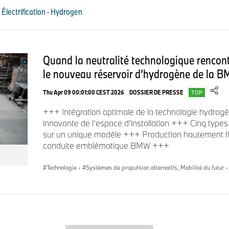
précédente génération.
 Électrification · Hydrogen
Intégration optimale
: la troisième génération s'intèg
futures architectures BMW. Cela illustre encore notre a
Quand la neutralité technologique rencontre
neutralité technologique qui permettra aussi à l'avenir d'o
le nouveau réservoir d’hydrogène de la 
parmi une grande variété de motorisations en fonction d
Thu Apr 09 00:01:00 CEST 2026
DOSSIER DE PRESSE
TOP
+++ Intégration optimale de la technologie hydro
Composants optimisés et efficience accrue
: le syst
innovante de l’espace d’installation +++ Cinq type
plus efficient que celui qu’il remplace. Cela est rendu po
sur un unique modèle +++ Production hautement fle
niveau de composants individuels basés sur la technolo
conduite emblématique BMW +++
développée conjointement avec Toyota et à l'améliora
fonctionnement. Ces avancées se traduisent par une a
Technologie
·
Systèmes de propulsion alternatifs, Mobilité du futur
·
accrue, associées à une consommation d'énergie réduit
génération.