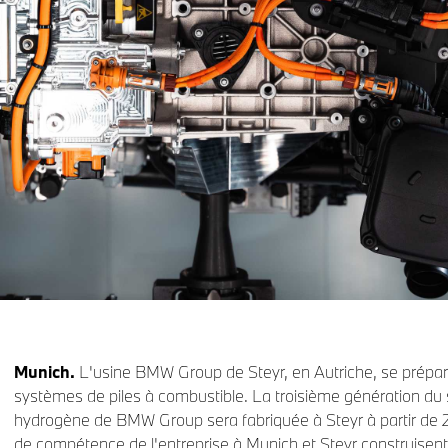
Munich.
L'usine BMW Group de Steyr, en Autriche, se prépare
systèmes de piles à combustible. La troisième génération du
hydrogène de BMW Group sera fabriquée à Steyr à partir de 2
de compétence de l'entreprise à Munich et Steyr construisent