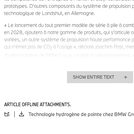
prototypes. D'autres composants du système de propulsion p
technologique de Landshut, en Allemagne.
« Le lancement du tout premier modèle de série à pile à co
en 2028, ajoutera à notre gamme de produits, qui s’articule 
variées, un autre système de propulsion haute performance par
qui n’émet pas de CO
à l'usage », déclare Joachim Post, me
2
d'administration de BMW Group, chargé du développement. 
site de production démontre clairement notre engagement en
européenne en matière d'innovation. Les centres de compé
Steyr ont un rôle clé à jouer dans le développement de systè
SHOW ENTIRE TEXT
la pointe de la technologie. »
ARTICLE OFFLINE ATTACHMENTS.
Le système de pile à combustible hydrogène BMW de troi
compact, plus performant, plus efficient.
La première génération du système de propulsion à pile à co