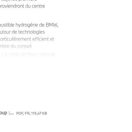
roviendront du centre
mbustible hydrogène de BMW,
autour de technologies
ticulièrement efficient et
mbre du conseil
« Le choix de Steyr comme
 faveur d'une empreinte
tence BMW de Munich et
mes de piles à combustible à
sième génération : plus
Technologie hydrogène de pointe chez BMW Group : le début de la production en série en 2028 se précise.
PDF, FR, 119,47 KB
mbustible a été entièrement