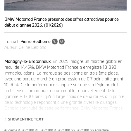
BMW Motorrad France présente des offres attractives pour ce
début d’année 2026. (01/2026)
Contact:
Pierre Bedhome
Auteur:
Celine Leblond
Montigny-le-Bretonneux
. En 2025, malgré un marché global en
recul de 14,45%, BMW Motorrad France a enregistré 18 893
immatriculations. La marque se positionne en troisième place,
avec une part de marché en progression de 0,7 point, atteignant
10,90%. Cette performance s’appuie sur une stratégie produit
ambitieuse, comprenant notamment le renouvellement de la
gamme R 1300, ainsi qu’un large choix de deux roues à la pointe
de la technologie répondant à une grande diversité d’usages.
Dans la continuité de cette performance, BMW Motorrad France
lance en ce début d’année 2026 des offres et aides à l’achat qui
SHOW ENTIRE TEXT
facilitent plus que jamais l’accès à sa gamme, bien au-delà des
seuls modèles « boxer ». Cette dynamique vise à accompagner
Gamme R
·
R 1300 RT
·
R 1300 R
·
R 1300 GS
·
R 1300 GS Adventure
·