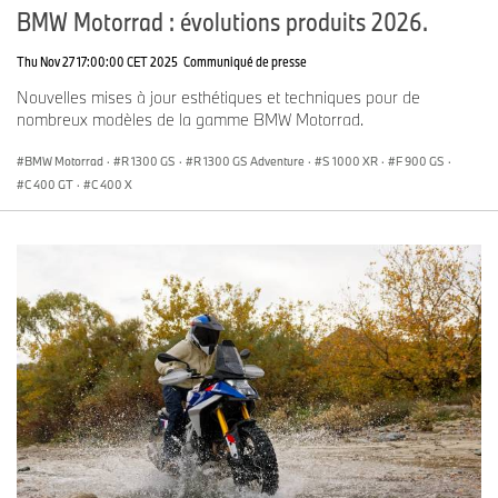
BMW Motorrad : évolutions produits 2026.
Thu Nov 27 17:00:00 CET 2025
Communiqué de presse
Nouvelles mises à jour esthétiques et techniques pour de
nombreux modèles de la gamme BMW Motorrad.
BMW Motorrad
·
R 1300 GS
·
R 1300 GS Adventure
·
S 1000 XR
·
F 900 GS
·
C 400 GT
·
C 400 X