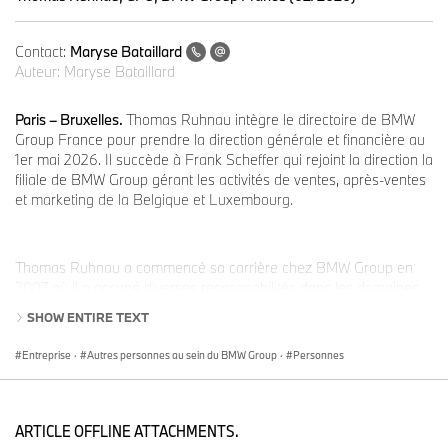
Contact:
Maryse Bataillard
Auteur:
Maryse Bataillard
Paris – Bruxelles.
Thomas Ruhnau intègre le directoire de BMW
Group France pour prendre la direction générale et financière au
1er mai 2026. Il succède à Frank Scheffer qui rejoint la direction la
filiale de BMW Group gérant les activités de ventes, après-ventes
et marketing de la Belgique et Luxembourg.
Thomas Ruhnau a commencé sa carrière chez BMW Group en
2007 où il a occupé diverses responsabilités dans les domaines
de la planification, la gestion et la stratégie. De mai 2016 à
SHOW ENTIRE TEXT
décembre 2018, il a été chef du service contrôle de gestion au
sein de BMW Group France. Il a ensuite rejoint l'Allemagne en
Entreprise
·
Autres personnes au sein du BMW Group
·
Personnes
2018 pour prendre la responsabilité du pilotage des objectifs à
long terme de la division ventes, avant d'être nommé en 2023
contrôleur de gestion pour le marché chinois.
ARTICLE OFFLINE ATTACHMENTS.
De nationalité allemande, Thomas Ruhnau, marié et père de deux