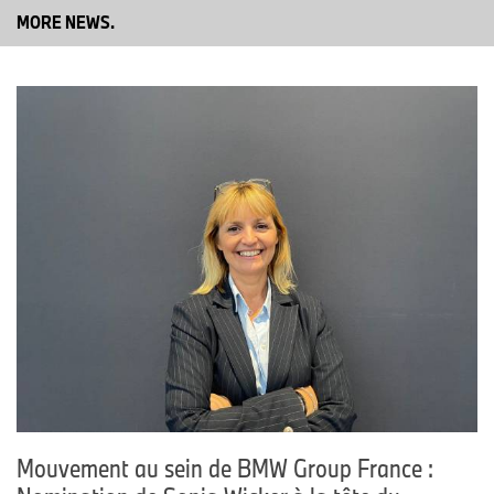
Membres du Directoire et du Comité Exécutif
MORE NEWS.
Vincent Salimon, président du directoire BMW Group
France
Thomas Ruhnau, Directeur général et financier BMW Group
France
Comité Exécutif
Guillaume de Sazilly, directeur des ventes BMW
Estelle Le Noé, directrice marketing BMW
Maud Baudry, directrice des ventes véhicules d'occasion
BMW Group
Fabrice de Margerie, directeur MINI
Antoine Bourbonneux, directeur BMW Motorrad
Sébastien Forget, directeur des services à la clientèle BMW
Group
Ludovic Leguem, directeur de la communication et des
affaires publiques BMW Group
Mouvement au sein de BMW Group France :