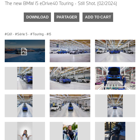
The new BMW i5 eDrive40 Touring - Still Shot. (02/2024)
DOWNLOAD
PARTAGER
ADD TO CART
G61
·
Série 5
·
Touring
·
i5