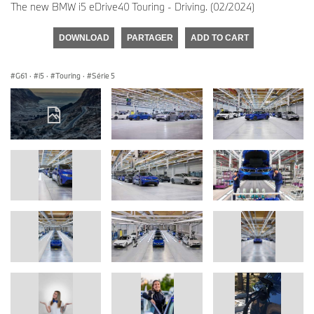
The new BMW i5 eDrive40 Touring - Driving. (02/2024)
DOWNLOAD
PARTAGER
ADD TO CART
G61
·
i5
·
Touring
·
Série 5