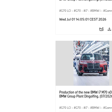
G70 LCI
·
G70
·
i7
·
BMW i
·
Gam
i7 M70
·
Usines de Production
·
Wed Jul 01 14:05:01 CEST 2026
Emplacements
Production of the new BMW i7 M70 xDr
BMW Group Plant Dingolfing. (07/202
G70 LCI
·
G70
·
i7
·
BMW i
·
Gam