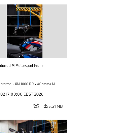
orrad M Motorsport Frame
otorrad
·
M 1000 RR
·
Gamme M
l 02 17:00:00 CEST 2026
5,21 MB