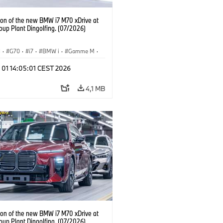
ion of the new BMW i7 M70 xDrive at
up Plant Dingolfing. (07/2026)
I
·
G70
·
i7
·
BMW i
·
Gamme M
·
·
Usines de Production
·
 01 14:05:01 CEST 2026
ements
4,1 MB
ion of the new BMW i7 M70 xDrive at
up Plant Dingolfing. (07/2026)