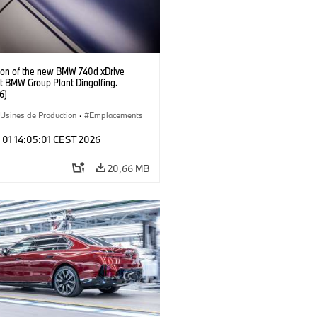
ion of the new BMW 740d xDrive
t BMW Group Plant Dingolfing.
6)
Usines de Production
·
Emplacements
e M
·
i7 M70
·
740d
·
Série 7
·
 01 14:05:01 CEST 2026
20,66 MB