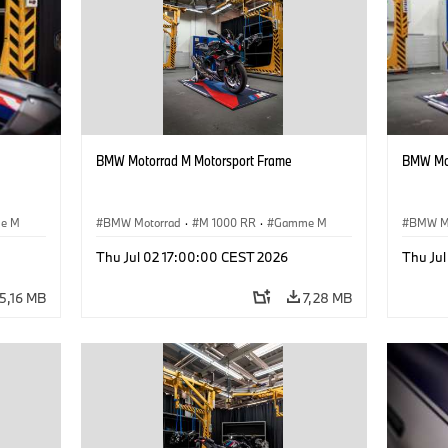
BMW Motorrad M Motorsport Frame
BMW Mot
e M
BMW Motorrad
·
M 1000 RR
·
Gamme M
BMW M
Thu Jul 02 17:00:00 CEST 2026
Thu Ju
5,16 MB
7,28 MB