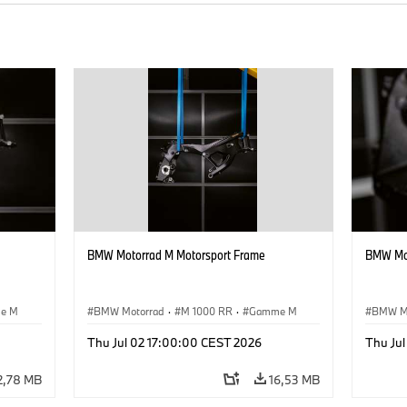
BMW Motorrad M Motorsport Frame
BMW Mot
e M
BMW Motorrad
·
M 1000 RR
·
Gamme M
BMW M
Thu Jul 02 17:00:00 CEST 2026
Thu Ju
2,78 MB
16,53 MB