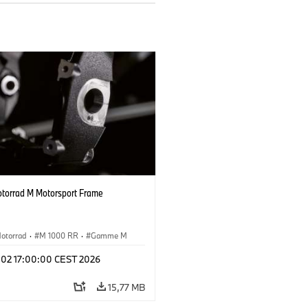
orrad M Motorsport Frame
otorrad
·
M 1000 RR
·
Gamme M
l 02 17:00:00 CEST 2026
15,77 MB