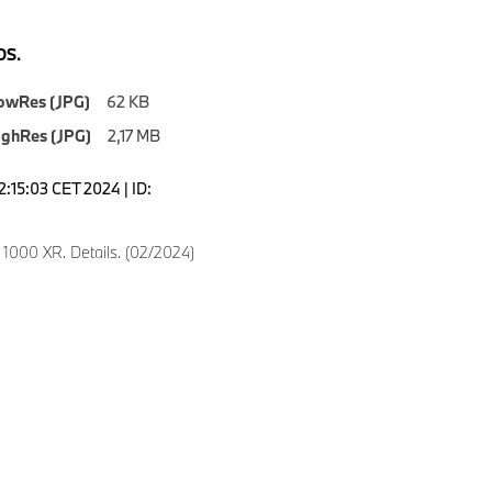
S.
owRes (JPG)
62 KB
ighRes (JPG)
2,17 MB
2:15:03 CET 2024 | ID:
000 XR. Details. (02/2024)