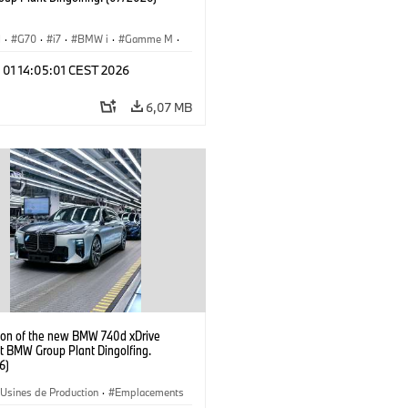
I
·
G70
·
i7
·
BMW i
·
Gamme M
·
·
Usines de Production
·
 01 14:05:01 CEST 2026
ements
6,07 MB
ion of the new BMW 740d xDrive
t BMW Group Plant Dingolfing.
6)
Usines de Production
·
Emplacements