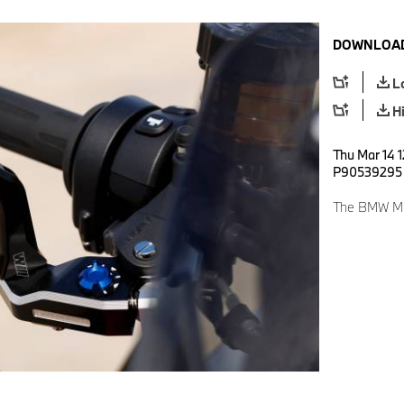
DOWNLOAD
L
H
Thu Mar 14 1
P90539295
The BMW M 1