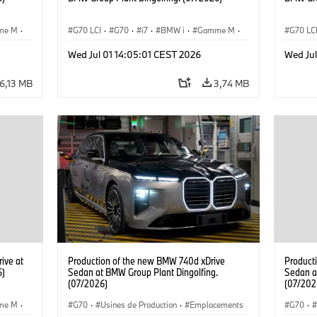
me M
·
G70 LCI
·
G70
·
i7
·
BMW i
·
Gamme M
·
G70 LC
i7 M70
·
Usines de Production
·
i7 M70
Wed Jul 01 14:05:01 CEST 2026
Wed Jul
Emplacements
Emplac
6,13 MB
3,74 MB
ive at
Production of the new BMW 740d xDrive
Product
6)
Sedan at BMW Group Plant Dingolfing.
Sedan a
(07/2026)
(07/202
me M
·
G70
·
Usines de Production
·
Emplacements
G70
·