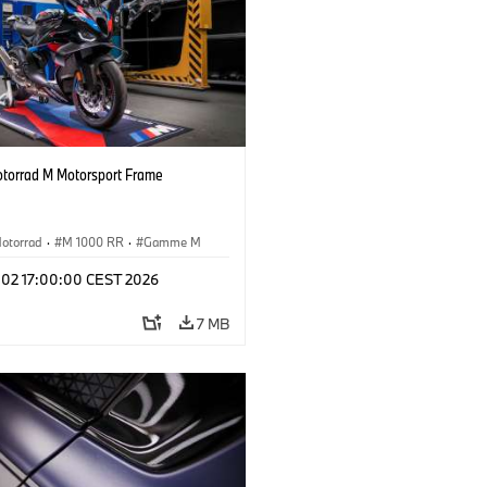
orrad M Motorsport Frame
otorrad
·
M 1000 RR
·
Gamme M
l 02 17:00:00 CEST 2026
7 MB