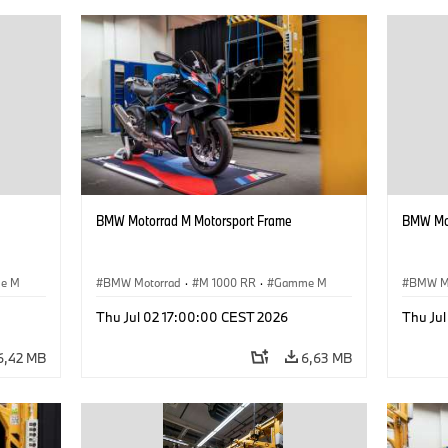
BMW Motorrad M Motorsport Frame
BMW Mot
e M
BMW Motorrad
·
M 1000 RR
·
Gamme M
BMW M
Thu Jul 02 17:00:00 CEST 2026
Thu Ju
6,42 MB
6,63 MB