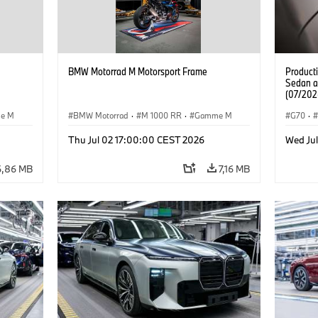
BMW Motorrad M Motorsport Frame
Product
Sedan a
(07/202
e M
BMW Motorrad
·
M 1000 RR
·
Gamme M
G70
·
·
Gamm
Thu Jul 02 17:00:00 CEST 2026
Wed Jul
BMW
6,86 MB
7,16 MB