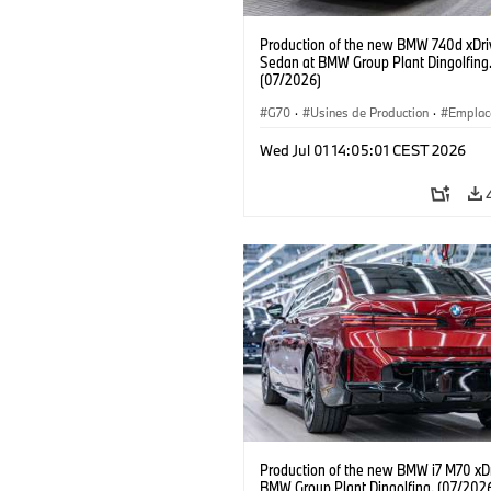
Production of the new BMW 740d xDri
Sedan at BMW Group Plant Dingolfing
(07/2026)
G70
·
Usines de Production
·
Emplac
·
Gamme M
·
i7 M70
·
740d
·
Série
Wed Jul 01 14:05:01 CEST 2026
BMW
Production of the new BMW i7 M70 xDr
BMW Group Plant Dingolfing. (07/202