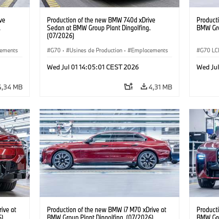
ve
Production of the new BMW 740d xDrive
Product
.
Sedan at BMW Group Plant Dingolfing.
BMW Gro
(07/2026)
ements
G70
·
Usines de Production
·
Emplacements
G70 LC
 7
·
·
Gamme M
·
i7 M70
·
740d
·
Série 7
·
i7 M70
Wed Jul 01 14:05:01 CEST 2026
Wed Jul
BMW
Emplac
4,34 MB
4,31 MB
ive at
Production of the new BMW i7 M70 xDrive at
Product
6)
BMW Group Plant Dingolfing. (07/2026)
BMW Gro