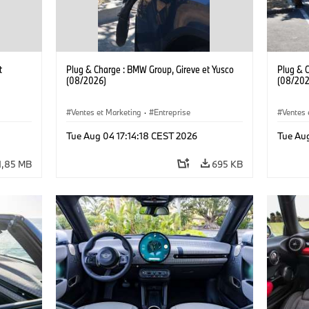
t
Plug & Charge : BMW Group, Gireve et Yusco
Plug & 
(08/2026)
(08/202
Ventes et Marketing
·
Entreprise
Ventes 
Tue Aug 04 17:14:18 CEST 2026
Tue Au
1,85 MB
695 KB