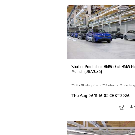
Start of Production BMW i3 at BMW Pl
Munich (08/2026)
I01
·
Entreprise
·
Ventes et Marketin
Usines de Production
·
Emplacements
Thu Aug 06 11:16:02 CEST 2026
BMW i