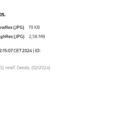
S.
owRes (JPG)
79 KB
ighRes (JPG)
2,58 MB
2:15:07 CET 2024 | ID:
 nineT. Details. (02/2024)