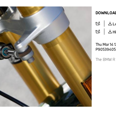
DOWNLOAD
L
H
Thu Mar 14 1
P90539405
The BMW R 12