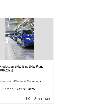
f Production BMW i3 at BMW Plant
(08/2026)
ntreprise
·
Ventes et Marketing
·
de Production
·
Emplacements
·
i3
·
g 06 11:16:02 CEST 2026
9,43 MB