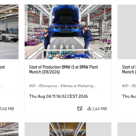
ant
Start of Production BMW i3 at BMW Plant
Start o
Munich (08/2026)
Munich 
g
·
I01
·
Entreprise
·
Ventes et Marketing
·
I01
·
E
·
i3
·
Usines de Production
·
Emplacements
·
i3
·
Usines 
Thu Aug 06 11:16:02 CEST 2026
Thu Au
BMW i
BMW i
7,46 MB
1,44 MB