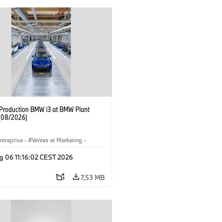
f Production BMW i3 at BMW Plant
(08/2026)
ntreprise
·
Ventes et Marketing
·
de Production
·
Emplacements
·
i3
·
g 06 11:16:02 CEST 2026
7,53 MB