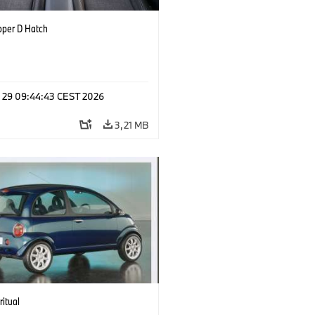
oper D Hatch
l 29 09:44:43 CEST 2026
3,21 MB
ritual