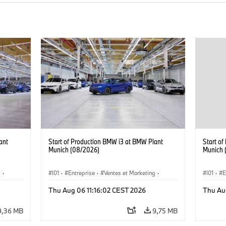
ant
Start of Production BMW i3 at BMW Plant
Start o
Munich (08/2026)
Munich 
g
·
I01
·
Entreprise
·
Ventes et Marketing
·
I01
·
E
·
i3
·
Usines de Production
·
Emplacements
·
i3
·
Usines 
Thu Aug 06 11:16:02 CEST 2026
Thu Au
BMW i
BMW i
9,36 MB
9,75 MB