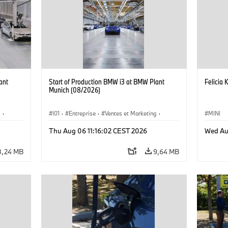
ant
Start of Production BMW i3 at BMW Plant
Felicia 
Munich (08/2026)
g
·
I01
·
Entreprise
·
Ventes et Marketing
·
MINI
·
i3
·
Usines de Production
·
Emplacements
·
i3
·
Thu Aug 06 11:16:02 CEST 2026
Wed Au
BMW i
8,24 MB
9,64 MB