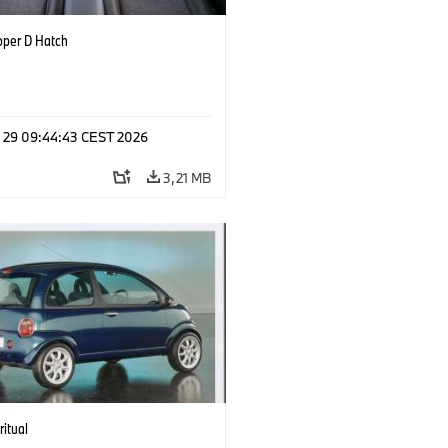
oper D Hatch
l 29 09:44:43 CEST 2026
3,21 MB
ritual