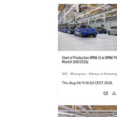
Start of Production BMW i3 at BMW Pl
Munich (08/2026)
I01
·
Entreprise
·
Ventes et Marketin
Usines de Production
·
Emplacements
Thu Aug 06 11:16:02 CEST 2026
BMW i