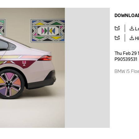
DOWNLOAD
L
H
Thu Feb 29 1
P90539531
BMW i5 Flo