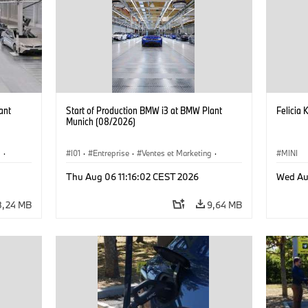
ant
Start of Production BMW i3 at BMW Plant
Felicia 
Munich (08/2026)
g
·
I01
·
Entreprise
·
Ventes et Marketing
·
MINI
·
i3
·
Usines de Production
·
Emplacements
·
i3
·
Thu Aug 06 11:16:02 CEST 2026
Wed Au
BMW i
8,24 MB
9,64 MB