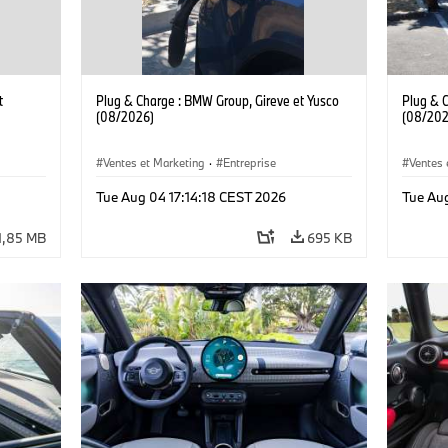
t
Plug & Charge : BMW Group, Gireve et Yusco
Plug & 
(08/2026)
(08/202
Ventes et Marketing
·
Entreprise
Ventes 
Tue Aug 04 17:14:18 CEST 2026
Tue Au
1,85 MB
695 KB