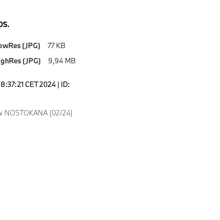
S.
owRes (JPG)
77 KB
ighRes (JPG)
9,94 MB
8:37:21 CET 2024 | ID:
w NOSTOKANA (02/24)