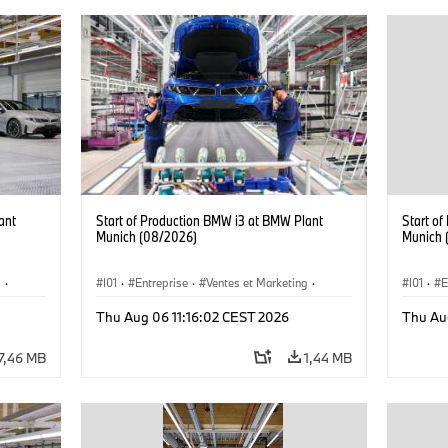
ant
Start of Production BMW i3 at BMW Plant
Start o
Munich (08/2026)
Munich 
g
·
I01
·
Entreprise
·
Ventes et Marketing
·
I01
·
E
·
i3
·
Usines de Production
·
Emplacements
·
i3
·
Usines 
Thu Aug 06 11:16:02 CEST 2026
Thu Au
BMW i
BMW i
7,46 MB
1,44 MB