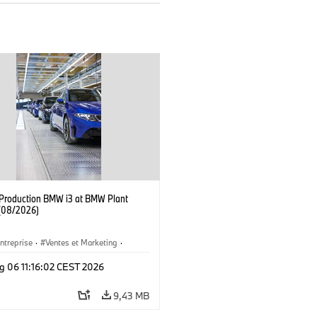
f Production BMW i3 at BMW Plant
(08/2026)
ntreprise
·
Ventes et Marketing
·
de Production
·
Emplacements
·
i3
·
g 06 11:16:02 CEST 2026
9,43 MB