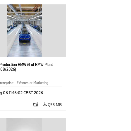
f Production BMW i3 at BMW Plant
(08/2026)
ntreprise
·
Ventes et Marketing
·
de Production
·
Emplacements
·
i3
·
g 06 11:16:02 CEST 2026
7,53 MB