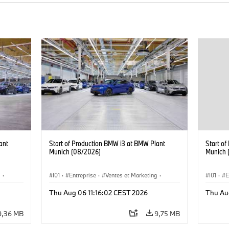
ant
Start of Production BMW i3 at BMW Plant
Start o
Munich (08/2026)
Munich 
g
·
I01
·
Entreprise
·
Ventes et Marketing
·
I01
·
E
·
i3
·
Usines de Production
·
Emplacements
·
i3
·
Usines 
Thu Aug 06 11:16:02 CEST 2026
Thu Au
BMW i
BMW i
9,36 MB
9,75 MB