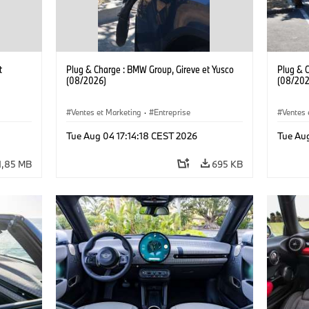
t
Plug & Charge : BMW Group, Gireve et Yusco
Plug & 
(08/2026)
(08/202
Ventes et Marketing
·
Entreprise
Ventes 
Tue Aug 04 17:14:18 CEST 2026
Tue Au
1,85 MB
695 KB