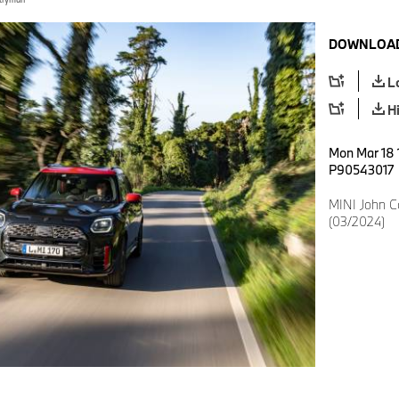
DOWNLOAD
L
H
Mon Mar 18 
P90543017
MINI John 
(03/2024)