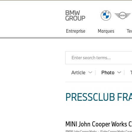
Entreprise
Marques
Te
Enter search terms...
Article
Photo
PRESSCLUB FRA
MINI John Cooper Works 
MINI John Cooper Works
·
John Cooper Works Cou