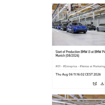
Start of Production BMW i3 at BMW Pl
Munich (08/2026)
I01
·
Entreprise
·
Ventes et Marketin
Usines de Production
·
Emplacements
Thu Aug 06 11:16:02 CEST 2026
BMW i