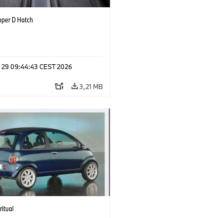
oper D Hatch
l 29 09:44:43 CEST 2026
3,21 MB
ritual