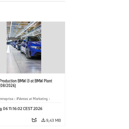
f Production BMW i3 at BMW Plant
(08/2026)
ntreprise
·
Ventes et Marketing
·
de Production
·
Emplacements
·
i3
·
g 06 11:16:02 CEST 2026
9,43 MB