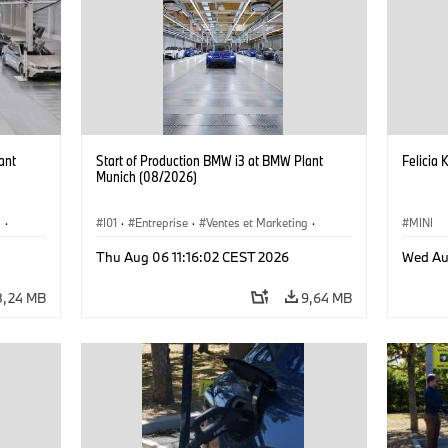
ant
Start of Production BMW i3 at BMW Plant
Felicia 
Munich (08/2026)
g
·
I01
·
Entreprise
·
Ventes et Marketing
·
MINI
·
i3
·
Usines de Production
·
Emplacements
·
i3
·
Thu Aug 06 11:16:02 CEST 2026
Wed Au
BMW i
8,24 MB
9,64 MB