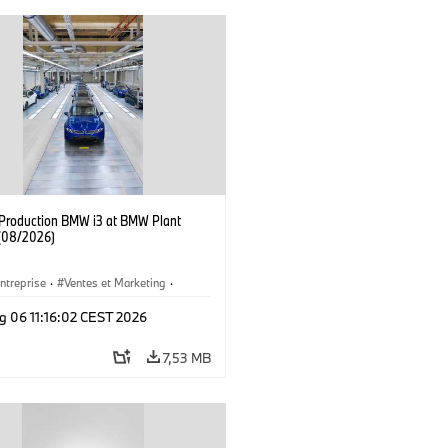
f Production BMW i3 at BMW Plant
(08/2026)
ntreprise
·
Ventes et Marketing
·
de Production
·
Emplacements
·
i3
·
g 06 11:16:02 CEST 2026
7,53 MB