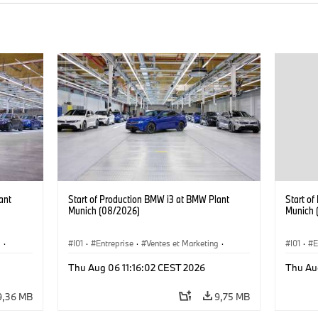
ant
Start of Production BMW i3 at BMW Plant
Start o
Munich (08/2026)
Munich 
g
·
I01
·
Entreprise
·
Ventes et Marketing
·
I01
·
E
·
i3
·
Usines de Production
·
Emplacements
·
i3
·
Usines 
Thu Aug 06 11:16:02 CEST 2026
Thu Au
BMW i
BMW i
9,36 MB
9,75 MB