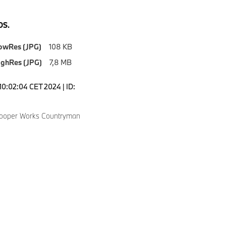
S.
owRes (JPG)
108 KB
ighRes (JPG)
7,8 MB
10:02:04 CET 2024 | ID:
Cooper Works Countryman