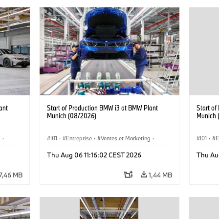
ant
Start of Production BMW i3 at BMW Plant
Start o
Munich (08/2026)
Munich 
g
·
I01
·
Entreprise
·
Ventes et Marketing
·
I01
·
E
·
i3
·
Usines de Production
·
Emplacements
·
i3
·
Usines 
Thu Aug 06 11:16:02 CEST 2026
Thu Au
BMW i
BMW i
7,46 MB
1,44 MB