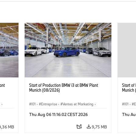
ant
Start of Production BMW i3 at BMW Plant
Start o
Munich (08/2026)
Munich 
g
·
I01
·
Entreprise
·
Ventes et Marketing
·
I01
·
E
·
i3
·
Usines de Production
·
Emplacements
·
i3
·
Usines 
Thu Aug 06 11:16:02 CEST 2026
Thu Au
BMW i
BMW i
9,36 MB
9,75 MB