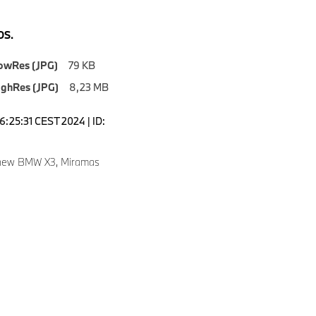
S.
owRes (JPG)
79 KB
ighRes (JPG)
8,23 MB
6:25:31 CEST 2024 | ID:
 new BMW X3, Miramas