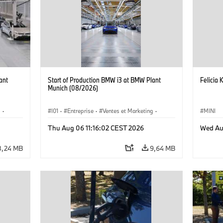
ant
Start of Production BMW i3 at BMW Plant
Felicia 
Munich (08/2026)
g
·
I01
·
Entreprise
·
Ventes et Marketing
·
MINI
·
i3
·
Usines de Production
·
Emplacements
·
i3
·
Thu Aug 06 11:16:02 CEST 2026
Wed Au
BMW i
8,24 MB
9,64 MB