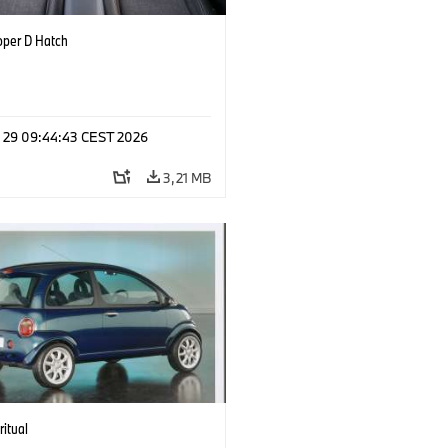
oper D Hatch
l 29 09:44:43 CEST 2026
3,21 MB
ritual