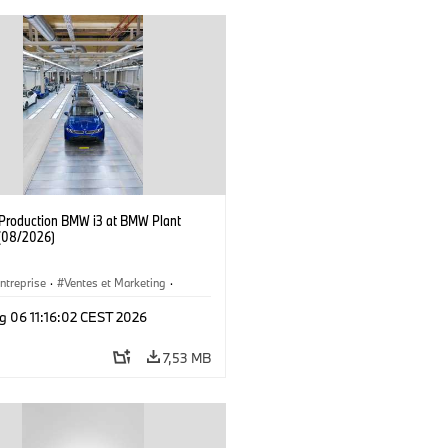
f Production BMW i3 at BMW Plant
(08/2026)
ntreprise
·
Ventes et Marketing
·
de Production
·
Emplacements
·
i3
·
g 06 11:16:02 CEST 2026
7,53 MB