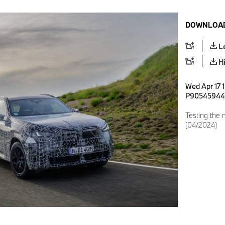
DOWNLOAD
L
H
Wed Apr 17 1
P90545944
Testing the
(04/2024)