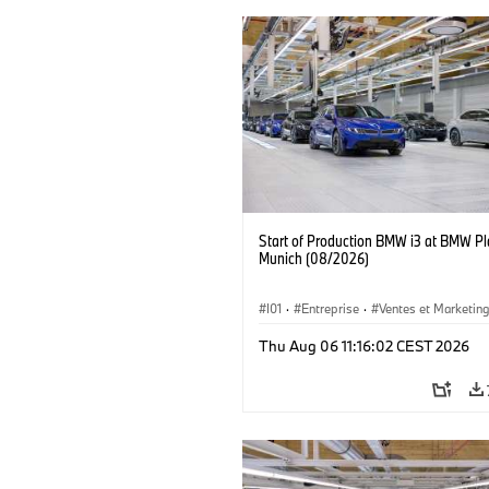
Start of Production BMW i3 at BMW Pl
Munich (08/2026)
I01
·
Entreprise
·
Ventes et Marketin
Usines de Production
·
Emplacements
Thu Aug 06 11:16:02 CEST 2026
BMW i