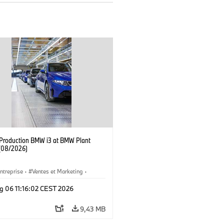
f Production BMW i3 at BMW Plant
(08/2026)
ntreprise
·
Ventes et Marketing
·
de Production
·
Emplacements
·
i3
·
g 06 11:16:02 CEST 2026
9,43 MB