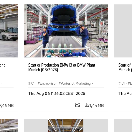
ant
Start of Production BMW i3 at BMW Plant
Start o
Munich (08/2026)
Munich 
g
·
I01
·
Entreprise
·
Ventes et Marketing
·
I01
·
E
·
i3
·
Usines de Production
·
Emplacements
·
i3
·
Usines 
Thu Aug 06 11:16:02 CEST 2026
Thu Au
BMW i
BMW i
7,46 MB
1,44 MB