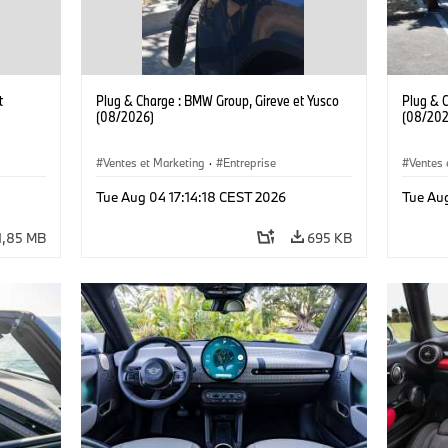
t
Plug & Charge : BMW Group, Gireve et Yusco
Plug & 
(08/2026)
(08/202
Ventes et Marketing
·
Entreprise
Ventes 
Tue Aug 04 17:14:18 CEST 2026
Tue Au
1,85 MB
695 KB