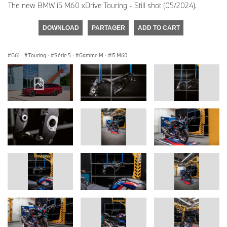
The new BMW i5 M60 xDrive Touring - Still shot (05/2024).
DOWNLOAD
PARTAGER
ADD TO CART
G61
·
Touring
·
Série 5
·
Gamme M
·
i5 M60