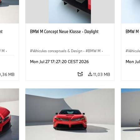
ht
BMW M Concept Neue Klasse - Daylight
BMW M C
 M
·
Véhicules conceptuels & Design
·
BMW M
·
Véhicul
BMW Design
BMW D
Mon Jul 27 17:27:20 CEST 2026
Mon Jul
0,36 MB
11,03 MB