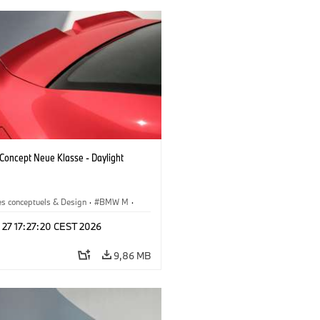
oncept Neue Klasse - Daylight
es conceptuels & Design
·
BMW M
·
esign
 27 17:27:20 CEST 2026
9,86 MB