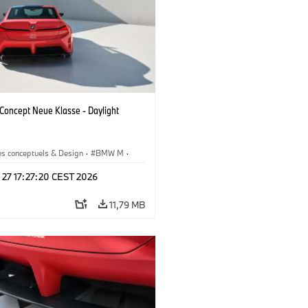
oncept Neue Klasse - Daylight
es conceptuels & Design
·
BMW M
·
esign
 27 17:27:20 CEST 2026
11,79 MB