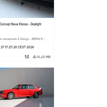
oncept Neue Klasse - Daylight
es conceptuels & Design
·
BMW M
·
esign
 27 17:27:20 CEST 2026
10,45 MB