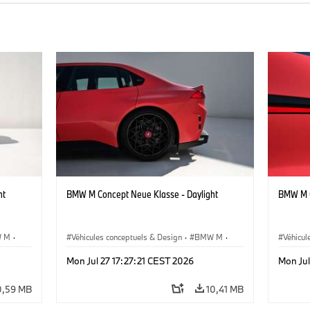
ht
BMW M Concept Neue Klasse - Daylight
BMW M C
 M
·
Véhicules conceptuels & Design
·
BMW M
·
Véhicul
BMW Design
BMW D
Mon Jul 27 17:27:21 CEST 2026
Mon Jul
0,59 MB
10,41 MB