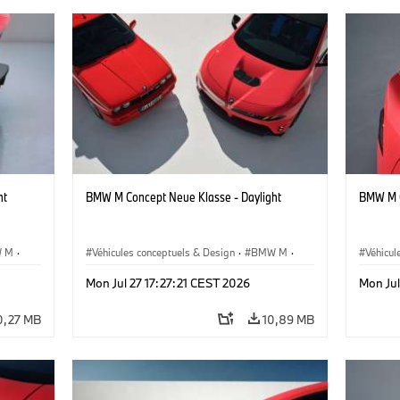
ht
BMW M Concept Neue Klasse - Daylight
BMW M C
 M
·
Véhicules conceptuels & Design
·
BMW M
·
Véhicul
BMW Design
BMW D
Mon Jul 27 17:27:21 CEST 2026
Mon Jul
0,27 MB
10,89 MB