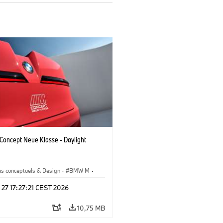
oncept Neue Klasse - Daylight
es conceptuels & Design
·
BMW M
·
esign
 27 17:27:21 CEST 2026
10,75 MB