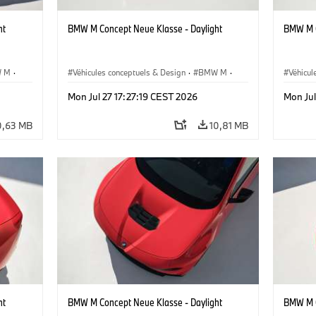
ht
BMW M Concept Neue Klasse - Daylight
BMW M C
 M
·
Véhicules conceptuels & Design
·
BMW M
·
Véhicul
BMW Design
BMW D
Mon Jul 27 17:27:19 CEST 2026
Mon Jul
0,63 MB
10,81 MB
ht
BMW M Concept Neue Klasse - Daylight
BMW M C