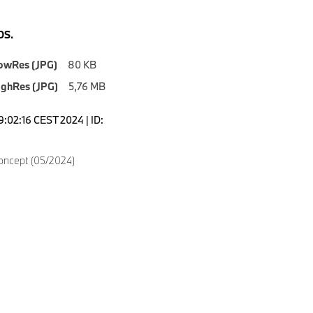
S.
owRes (JPG)
80 KB
ighRes (JPG)
5,76 MB
9:02:16 CEST 2024 | ID:
ncept (05/2024)