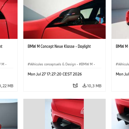
ht
BMW M Concept Neue Klasse - Daylight
BMW M C
 M
·
Véhicules conceptuels & Design
·
BMW M
·
Véhicul
BMW Design
BMW D
Mon Jul 27 17:27:20 CEST 2026
Mon Jul
0,22 MB
10,3 MB