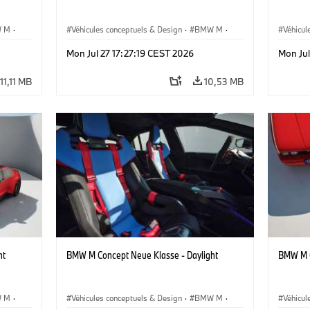
 M
·
Véhicules conceptuels & Design
·
BMW M
·
Véhicul
BMW Design
BMW D
Mon Jul 27 17:27:19 CEST 2026
Mon Jul
11,11 MB
10,53 MB
ht
BMW M Concept Neue Klasse - Daylight
BMW M C
 M
·
Véhicules conceptuels & Design
·
BMW M
·
Véhicul