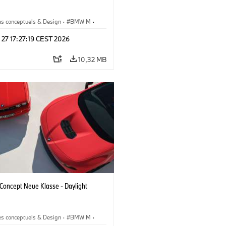
es conceptuels & Design
·
BMW M
·
esign
 27 17:27:19 CEST 2026
10,32 MB
oncept Neue Klasse - Daylight
es conceptuels & Design
·
BMW M
·