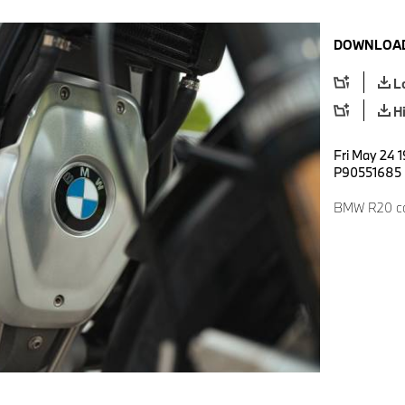
DOWNLOAD
L
H
Fri May 24 1
P90551685
BMW R20 co