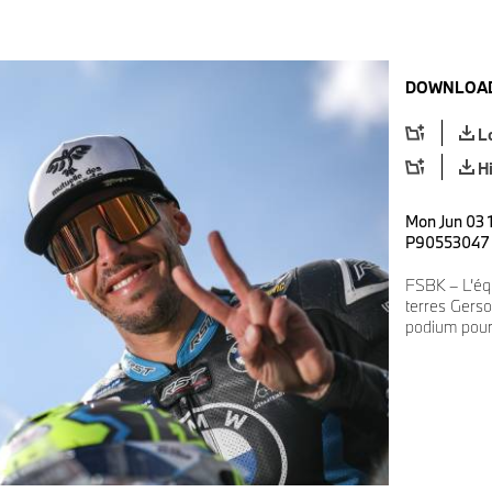
DOWNLOAD
L
H
Mon Jun 03 1
P90553047
FSBK – L’éq
terres Gerso
podium pour