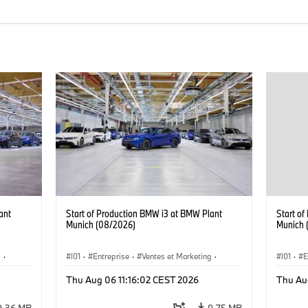
ant
Start of Production BMW i3 at BMW Plant
Start o
Munich (08/2026)
Munich 
g
·
I01
·
Entreprise
·
Ventes et Marketing
·
I01
·
E
·
i3
·
Usines de Production
·
Emplacements
·
i3
·
Usines 
Thu Aug 06 11:16:02 CEST 2026
Thu Au
BMW i
BMW i
9,36 MB
9,75 MB