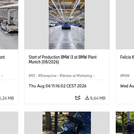
ant
Start of Production BMW i3 at BMW Plant
Felicia 
Munich (08/2026)
g
·
I01
·
Entreprise
·
Ventes et Marketing
·
MINI
·
i3
·
Usines de Production
·
Emplacements
·
i3
·
Thu Aug 06 11:16:02 CEST 2026
Wed Au
BMW i
8,24 MB
9,64 MB