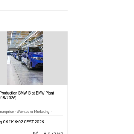
f Production BMW i3 at BMW Plant
(08/2026)
ntreprise
·
Ventes et Marketing
·
de Production
·
Emplacements
·
i3
·
g 06 11:16:02 CEST 2026
9,43 MB