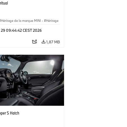
ritual
Héritage de la marque MINI
·
Héritage
, étapes clés
l 29 09:44:42 CEST 2026
1,87 MB
oper S Hatch