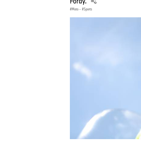
Foray.
Moto
·
Sports