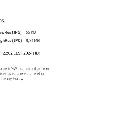
S.
owRes (JPG)
65 KB
ighRes (JPG)
9,81 MB
1:22:02 CEST 2024 | ID:
uipe BMW Tecmas s’illustre en
ises avec une victoire et un
 Kenny Foray.