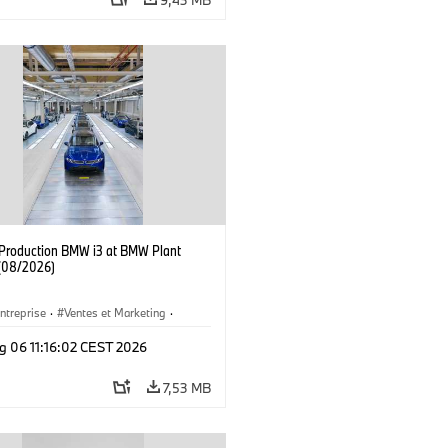
f Production BMW i3 at BMW Plant
(08/2026)
ntreprise
·
Ventes et Marketing
·
de Production
·
Emplacements
·
i3
·
g 06 11:16:02 CEST 2026
7,53 MB