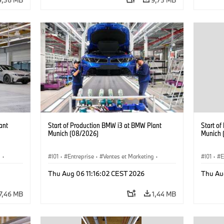
ant
Start of Production BMW i3 at BMW Plant
Start o
Munich (08/2026)
Munich 
g
·
I01
·
Entreprise
·
Ventes et Marketing
·
I01
·
E
·
i3
·
Usines de Production
·
Emplacements
·
i3
·
Usines 
Thu Aug 06 11:16:02 CEST 2026
Thu Au
BMW i
BMW i
7,46 MB
1,44 MB