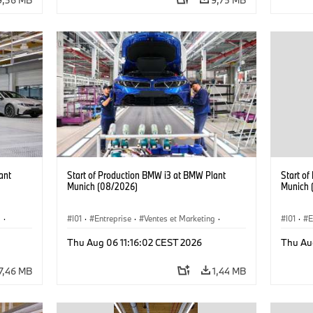
ant
Start of Production BMW i3 at BMW Plant
Start o
Munich (08/2026)
Munich 
g
·
I01
·
Entreprise
·
Ventes et Marketing
·
I01
·
E
·
i3
·
Usines de Production
·
Emplacements
·
i3
·
Usines 
Thu Aug 06 11:16:02 CEST 2026
Thu Au
BMW i
BMW i
7,46 MB
1,44 MB