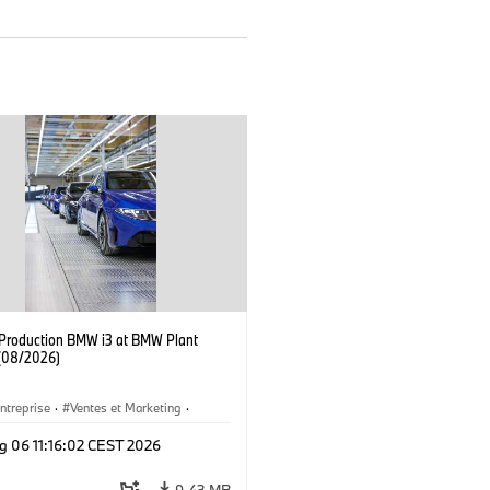
f Production BMW i3 at BMW Plant
(08/2026)
ntreprise
·
Ventes et Marketing
·
de Production
·
Emplacements
·
i3
·
g 06 11:16:02 CEST 2026
9,43 MB