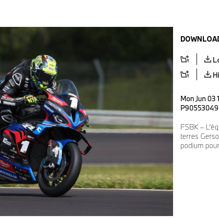
DOWNLOAD
L
H
Mon Jun 03 1
P90553049
FSBK – L’éq
terres Gerso
podium pour