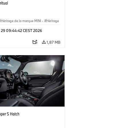
ritual
Héritage de la marque MINI
·
Héritage
, étapes clés
l 29 09:44:42 CEST 2026
1,87 MB
oper S Hatch