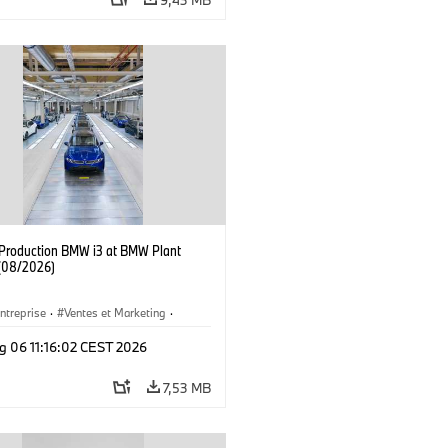
f Production BMW i3 at BMW Plant
(08/2026)
ntreprise
·
Ventes et Marketing
·
de Production
·
Emplacements
·
i3
·
g 06 11:16:02 CEST 2026
7,53 MB