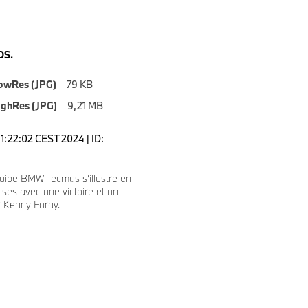
S.
owRes (JPG)
79 KB
ighRes (JPG)
9,21 MB
1:22:02 CEST 2024 | ID:
uipe BMW Tecmas s’illustre en
ises avec une victoire et un
 Kenny Foray.