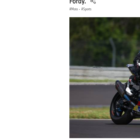
Foray.
Moto
·
Sports