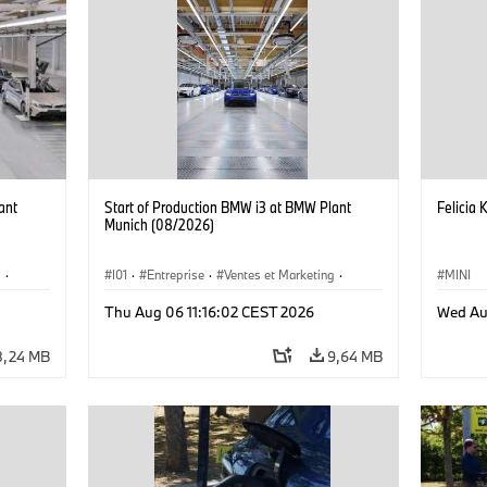
ant
Start of Production BMW i3 at BMW Plant
Felicia 
Munich (08/2026)
g
·
I01
·
Entreprise
·
Ventes et Marketing
·
MINI
·
i3
·
Usines de Production
·
Emplacements
·
i3
·
Thu Aug 06 11:16:02 CEST 2026
Wed Au
BMW i
8,24 MB
9,64 MB