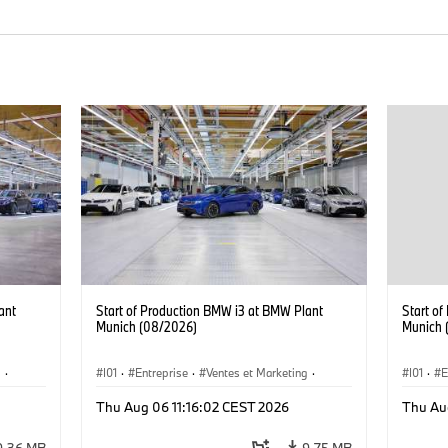
ant
Start of Production BMW i3 at BMW Plant
Start o
Munich (08/2026)
Munich 
g
·
I01
·
Entreprise
·
Ventes et Marketing
·
I01
·
E
·
i3
·
Usines de Production
·
Emplacements
·
i3
·
Usines 
Thu Aug 06 11:16:02 CEST 2026
Thu Au
BMW i
BMW i
9,36 MB
9,75 MB