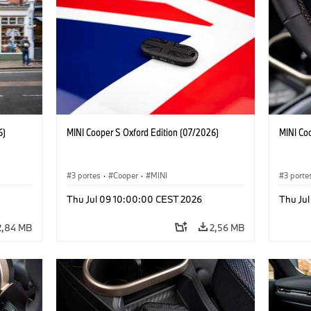
6)
MINI Cooper S Oxford Edition (07/2026)
MINI Co
3 portes
·
Cooper
·
MINI
3 porte
Thu Jul 09 10:00:00 CEST 2026
Thu Ju
2,84 MB
2,56 MB