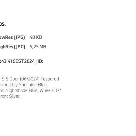
S.
owRes (JPG)
48 KB
ighRes (JPG)
5,25 MB
3:43:41 CEST 2024 | ID:
 S 5 Door (06/2024) Favoured
olour: Icy Sunshine Blue,
scin Nightshade Blue, Wheels: 17”
ant Silver.