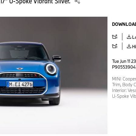
17” U-Spoke Vibrant Silver.
DOWNLOAD
L
H
Tue Jun 11 2
P90553904
MINI Cooper
Trim, Body C
Interior: Ve
U-Spoke Vibr