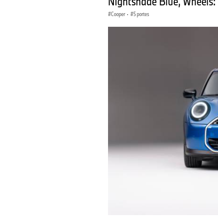
Nightshade Blue, Wheels: 
Cooper
·
5 portes