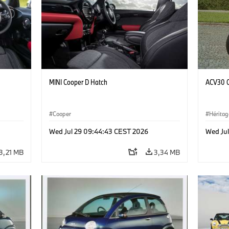
MINI Cooper D Hatch
ACV30 C
Cooper
Héritag
Wed Jul 29 09:44:43 CEST 2026
Wed Ju
3,21 MB
3,34 MB