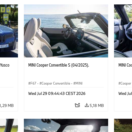
 Yusco
MINI Cooper Convertible S (04/2025).
MINI Co
F67
·
Cooper Convertible
·
MINI
Cooper
Wed Jul 29 09:44:43 CEST 2026
Wed Ju
1,29 MB
5,18 MB