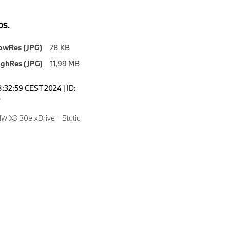
S.
owRes (JPG)
78 KB
ighRes (JPG)
11,99 MB
8:32:59 CEST 2024 | ID:
5
 X3 30e xDrive - Static.