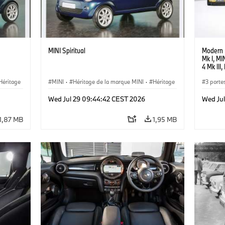
MINI Spiritual
Modern 
Mk I, MI
4 Mk III
Héritage
MINI
·
Héritage de la marque MINI
·
Héritage
3 porte
·
Jalons, étapes clés
Wed Jul 29 09:44:42 CEST 2026
Wed Ju
1,87 MB
1,95 MB