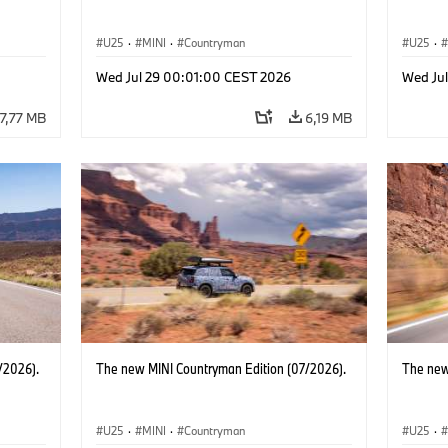
U25
·
MINI
·
Countryman
U25
·
Wed Jul 29 00:01:00 CEST 2026
Wed Ju
7,77 MB
6,19 MB
/2026).
The new MINI Countryman Edition (07/2026).
The new
U25
·
MINI
·
Countryman
U25
·