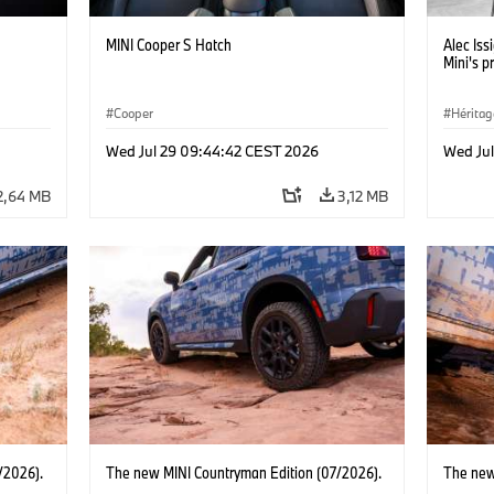
MINI Cooper S Hatch
Alec Iss
Mini's p
Cooper
Héritag
Wed Jul 29 09:44:42 CEST 2026
Wed Ju
2,64 MB
3,12 MB
/2026).
The new MINI Countryman Edition (07/2026).
The new