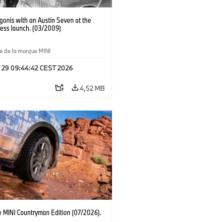
igonis with an Austin Seven at the
ress launch. (03/2009)
e de la marque MINI
l 29 09:44:42 CEST 2026
4,52 MB
 MINI Countryman Edition (07/2026).