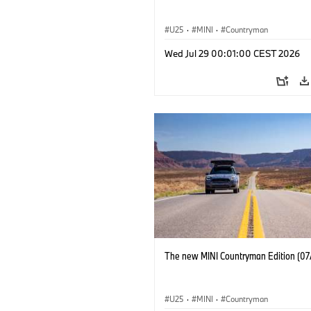
U25
·
MINI
·
Countryman
Wed Jul 29 00:01:00 CEST 2026
The new MINI Countryman Edition (07
U25
·
MINI
·
Countryman