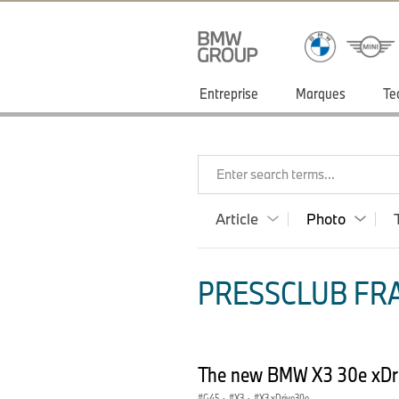
Entreprise
Marques
Te
Enter search terms...
Article
Photo
PRESSCLUB FRA
The new BMW X3 30e xDriv
G45
·
X3
·
X3 xDrive30e