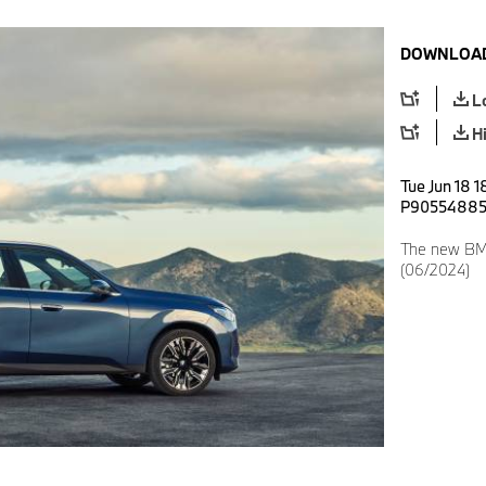
DOWNLOAD
L
H
Tue Jun 18 1
P9055488
The new BMW
(06/2024)