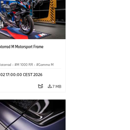
orrad M Motorsport Frame
otorrad
·
M 1000 RR
·
Gamme M
l 02 17:00:00 CEST 2026
7 MB