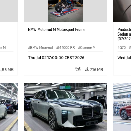
BMW Motorrad M Motorsport Frame
Product
Sedan a
(07/202
e M
BMW Motorrad
·
M 1000 RR
·
Gamme M
G70
·
·
Gamm
Thu Jul 02 17:00:00 CEST 2026
Wed Jul
BMW
6,86 MB
7,16 MB