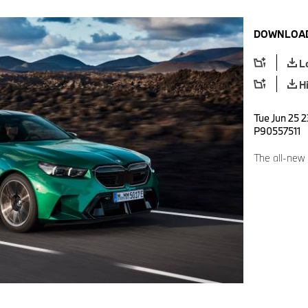
DOWNLOAD
L
H
Tue Jun 25 2
P90557511
The all-ne