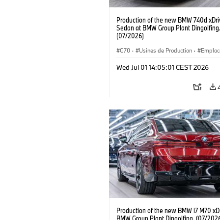
Production of the new BMW 740d xDri
Sedan at BMW Group Plant Dingolfing
(07/2026)
G70
·
Usines de Production
·
Emplac
·
Gamme M
·
i7 M70
·
740d
·
Série
Wed Jul 01 14:05:01 CEST 2026
BMW
Production of the new BMW i7 M70 xDr
BMW Group Plant Dingolfing. (07/202