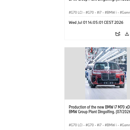
G70 LCI
·
G70
·
i7
·
BMW i
·
Gam
i7 M70
·
Usines de Production
·
Wed Jul 01 14:05:01 CEST 2026
Emplacements
Production of the new BMW i7 M70 xDr
BMW Group Plant Dingolfing. (07/202
G70 LCI
·
G70
·
i7
·
BMW i
·
Gam