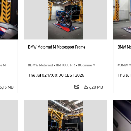
BMW Motorrad M Motorsport Frame
BMW Mot
e M
BMW Motorrad
·
M 1000 RR
·
Gamme M
BMW M
Thu Jul 02 17:00:00 CEST 2026
Thu Ju
5,16 MB
7,28 MB