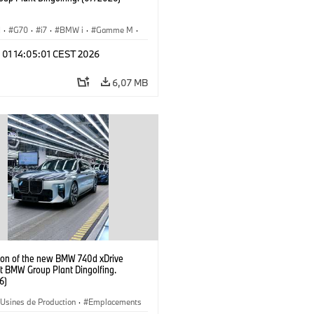
I
·
G70
·
i7
·
BMW i
·
Gamme M
·
·
Usines de Production
·
 01 14:05:01 CEST 2026
ements
6,07 MB
ion of the new BMW 740d xDrive
t BMW Group Plant Dingolfing.
6)
Usines de Production
·
Emplacements