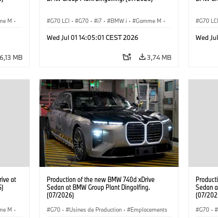
me M
·
G70 LCI
·
G70
·
i7
·
BMW i
·
Gamme M
·
G70 LC
i7 M70
·
Usines de Production
·
i7 M70
Wed Jul 01 14:05:01 CEST 2026
Wed Jul
Emplacements
Emplac
6,13 MB
3,74 MB
ive at
Production of the new BMW 740d xDrive
Product
6)
Sedan at BMW Group Plant Dingolfing.
Sedan a
(07/2026)
(07/202
me M
·
G70
·
Usines de Production
·
Emplacements
G70
·