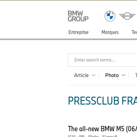
Entreprise
Marques
Te
Enter search terms...
Article
Photo
PRESSCLUB FRA
The all-new BMW M5 (06
G90
·
M5
·
Berline
·
Gamme M