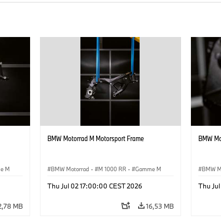
BMW Motorrad M Motorsport Frame
BMW Mot
e M
BMW Motorrad
·
M 1000 RR
·
Gamme M
BMW M
Thu Jul 02 17:00:00 CEST 2026
Thu Ju
2,78 MB
16,53 MB