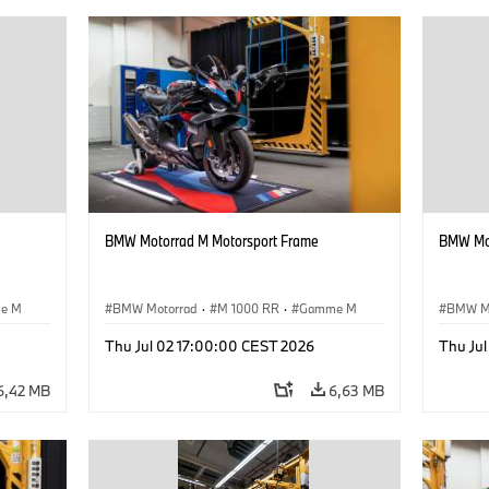
BMW Motorrad M Motorsport Frame
BMW Mot
e M
BMW Motorrad
·
M 1000 RR
·
Gamme M
BMW M
Thu Jul 02 17:00:00 CEST 2026
Thu Ju
6,42 MB
6,63 MB