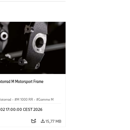
orrad M Motorsport Frame
otorrad
·
M 1000 RR
·
Gamme M
l 02 17:00:00 CEST 2026
15,77 MB