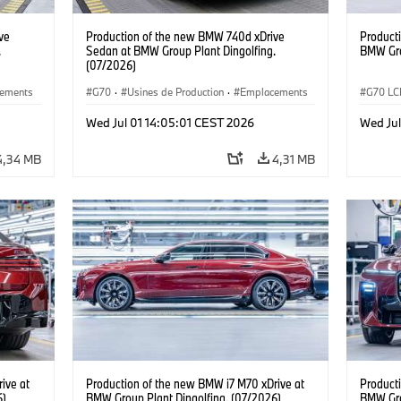
ve
Production of the new BMW 740d xDrive
Product
.
Sedan at BMW Group Plant Dingolfing.
BMW Gro
(07/2026)
ements
G70
·
Usines de Production
·
Emplacements
G70 LC
 7
·
·
Gamme M
·
i7 M70
·
740d
·
Série 7
·
i7 M70
Wed Jul 01 14:05:01 CEST 2026
Wed Jul
BMW
Emplac
4,34 MB
4,31 MB
ive at
Production of the new BMW i7 M70 xDrive at
Product
6)
BMW Group Plant Dingolfing. (07/2026)
BMW Gro