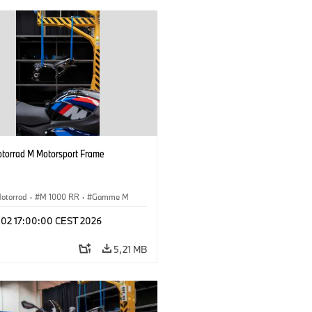
orrad M Motorsport Frame
otorrad
·
M 1000 RR
·
Gamme M
l 02 17:00:00 CEST 2026
5,21 MB