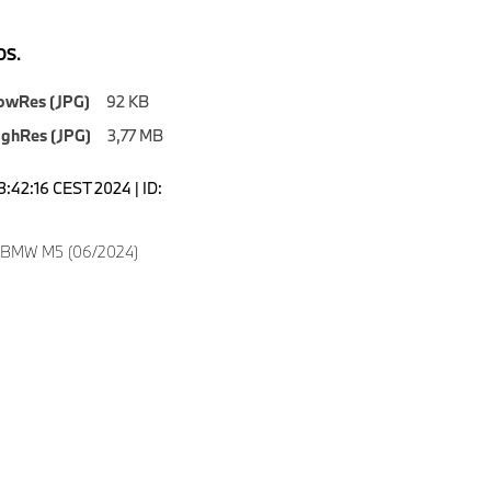
S.
owRes (JPG)
92 KB
ighRes (JPG)
3,77 MB
3:42:16 CEST 2024 | ID:
w BMW M5 (06/2024)