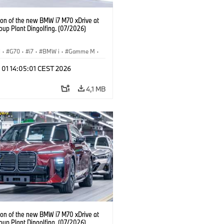
ion of the new BMW i7 M70 xDrive at
up Plant Dingolfing. (07/2026)
I
·
G70
·
i7
·
BMW i
·
Gamme M
·
·
Usines de Production
·
 01 14:05:01 CEST 2026
ements
4,1 MB
ion of the new BMW i7 M70 xDrive at
up Plant Dingolfing. (07/2026)