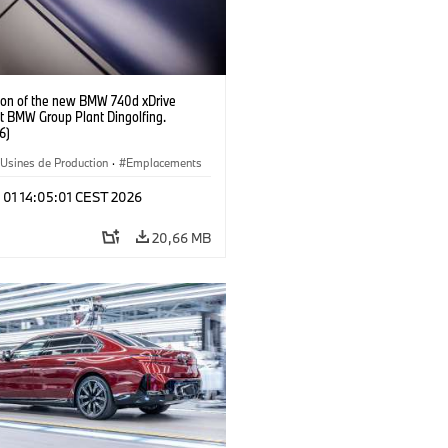
ion of the new BMW 740d xDrive
t BMW Group Plant Dingolfing.
6)
Usines de Production
·
Emplacements
e M
·
i7 M70
·
740d
·
Série 7
·
 01 14:05:01 CEST 2026
20,66 MB